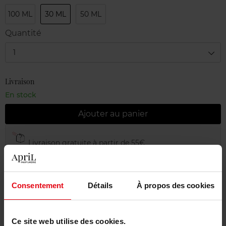
100 ML
30 ML
50 ML
Quantité
1
Livraison
En stock
Ajouter au panier
Livraison gratuite à partir de 55€
Retour gratuit dans votre magasin
Emballage cadeau offert
Consentement
Détails
À propos des cookies
Ce site web utilise des cookies.