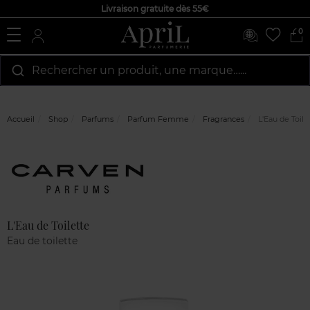
Livraison gratuite dès 55€
0
Rechercher un produit, une marque…...
Accueil
Shop
Parfums
Parfum Femme
Fragrances
L'Eau de Toile
Marque
Avis
clients
L'Eau de Toilette
Eau de toilette