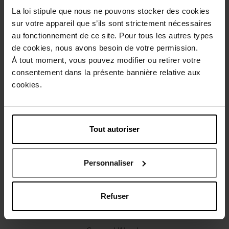
Description
La loi stipule que nous ne pouvons stocker des cookies
sur votre appareil que s’ils sont strictement nécessaires
au fonctionnement de ce site. Pour tous les autres types
Caractéristiques
de cookies, nous avons besoin de votre permission.
À tout moment, vous pouvez modifier ou retirer votre
consentement dans la présente bannière relative aux
Avis client
Politique relative aux avis des clients
cookies.
Vous aimerez peut-être
Tout autoriser
Personnaliser
Refuser
CARVEN