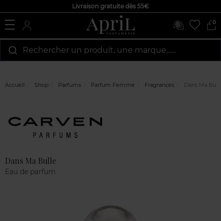
Livraison gratuite dès 55€
0
Rechercher un produit, une marque…...
Accueil
Shop
Parfums
Parfum Femme
Fragrances
Dans Ma Bull
Marque
Avis
clients
Dans Ma Bulle
Eau de parfum