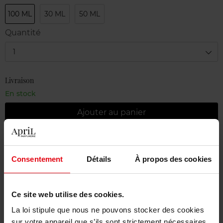
100 ML
30 ML
50 ML
Quantité
1
Livraison
En stock
Ajouter au panier
Livraison gratuite à partir de 55€
Retour gratuit dans votre magasin
Consentement
Détails
À propos des cookies
Emballage cadeau offert
Ce site web utilise des cookies.
La loi stipule que nous ne pouvons stocker des cookies
sur votre appareil que s’ils sont strictement nécessaires