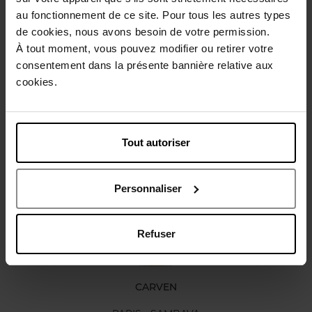
Description
au fonctionnement de ce site. Pour tous les autres types
de cookies, nous avons besoin de votre permission.
À tout moment, vous pouvez modifier ou retirer votre
Caractéristiques
consentement dans la présente bannière relative aux
cookies.
Avis client
Politique relative aux avis des clients
Tout autoriser
Vous aimerez peut-être
Personnaliser
Refuser
CARVEN