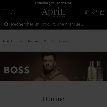
Livraison gratuite dès 55€
0
Rechercher un produit, une marque…...
Accueil
Shop
Parfums
Coffrets
Homme
Homme