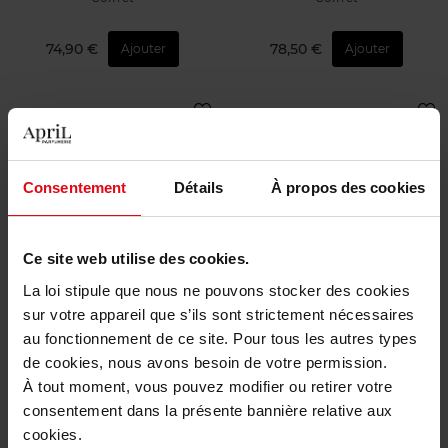
74,90 €
78,50 €
Ajouter
Ajouter
Consentement
Détails
À propos des cookies
JEAN PAUL GAULTIER
RABANNE
Ce site web utilise des cookies.
La loi stipule que nous ne pouvons stocker des cookies
COFFRET CADEAU
COFFRET CADEAU
SCANDAL POUR HOMME
PHANTOM EAU DE TOILETTE
sur votre appareil que s’ils sont strictement nécessaires
EAU DE TOILETTE
au fonctionnement de ce site. Pour tous les autres types
Coffret
Coffret
de cookies, nous avons besoin de votre permission.
À tout moment, vous pouvez modifier ou retirer votre
118,50 €
113,90 €
Ajouter
Ajouter
consentement dans la présente bannière relative aux
cookies.