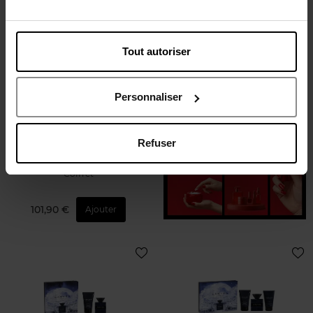
Tout autoriser
Personnaliser
TED LAPIDUS
Coffret lapidus pour homme
Refuser
cool night
Coffret
101,90 €
Ajouter