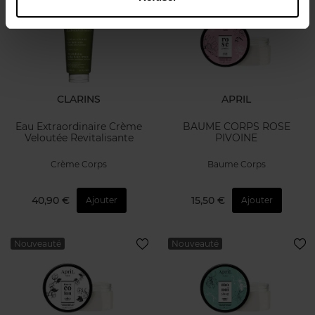
CLARINS
APRIL
Eau Extraordinaire Crème
BAUME CORPS ROSE
Veloutée Revitalisante
PIVOINE
Crème Corps
Baume Corps
40,90 €
15,50 €
Ajouter
Ajouter
Nouveauté
Nouveauté