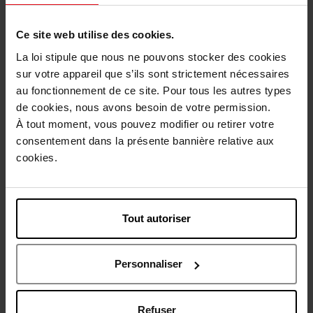
40,90 €
40,90 €
Ajouter
Ajouter
Ce site web utilise des cookies.
La loi stipule que nous ne pouvons stocker des cookies
sur votre appareil que s’ils sont strictement nécessaires
au fonctionnement de ce site. Pour tous les autres types
de cookies, nous avons besoin de votre permission.
À tout moment, vous pouvez modifier ou retirer votre
consentement dans la présente bannière relative aux
cookies.
APRIL
CLARINS
Lait Hydratant Corps
BAUME-HUILE HYDRATANT
TONIC
Tout autoriser
Lait Corps
Baume Corps
Personnaliser
11,90 €
48,90 €
Ajouter
Ajouter
Refuser
Nouveauté
Nouveauté