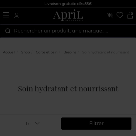
Livraison gratuite dès 55€
0
Rechercher un produit, une marque…...
Accueil
Shop
Corps et bain
Besoins
Soin hydratant et nourrissant
Soin hydratant et nourrissant
Filtrer
Tri