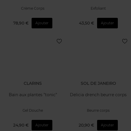
Crème Corps
Exfoliant
78,90 €
43,50 €
Ajouter
Ajouter
CLARINS
SOL DE JANEIRO
Bain aux plantes "tonic"
Delicia drench beurre corps
Gel Douche
Beurre corps
24,90 €
20,90 €
Ajouter
Ajouter