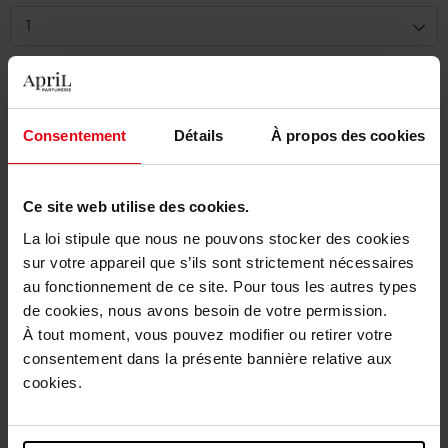
1
Livraison
Cet article n'est plus disponible pour le moment
Consentement
Détails
À propos des cookies
Être prévenu de la disponibilité
Livraison gratuite à partir de 55€
Ce site web utilise des cookies.
La loi stipule que nous ne pouvons stocker des cookies
Retour gratuit dans votre magasin
sur votre appareil que s’ils sont strictement nécessaires
Emballage cadeau offert
au fonctionnement de ce site. Pour tous les autres types
de cookies, nous avons besoin de votre permission.
À tout moment, vous pouvez modifier ou retirer votre
consentement dans la présente bannière relative aux
cookies.
Description