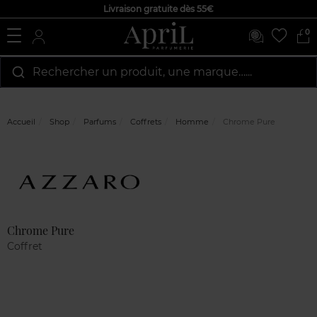
Livraison gratuite dès 55€
0
Rechercher un produit, une marque…...
Accueil
Shop
Parfums
Coffrets
Homme
Chrome Pure
Marque
Avis
clients
Chrome Pure
Coffret