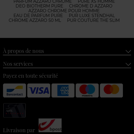
PARFUM AZZARO CHROME
PURE XS HOMME
DEO BIOTHERM PURE
CHROME D AZZARO
AZZARO CHROME POUR HOMME
EAU DE PARFUM PURE
PUR LUXE STENDHAL
CHROME AZZARO 50 ML
PUR COUTURE THE SLIM
À propos de nous
Nos services
Payez en toute sécurité
Livraison par