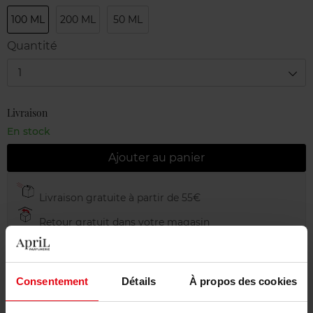
100 ML
200 ML
50 ML
Quantité
1
Livraison
En stock
Ajouter au panier
Livraison gratuite à partir de 55€
Retour gratuit dans votre magasin
Emballage cadeau offert
Consentement
Détails
À propos des cookies