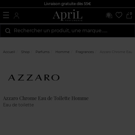
Livraison gratuite dès 55€
0
Rechercher un produit, une marque…...
Accueil
Shop
Parfums
Homme
Fragrances
Azzaro Chrome Eau d
Marque
Avis
clients
Azzaro Chrome Eau de Toilette Homme
Eau de toilette