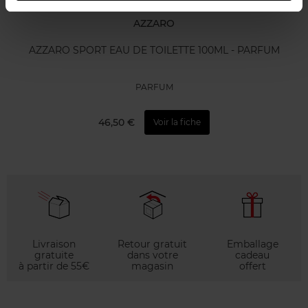
AZZARO
AZZARO SPORT EAU DE TOILETTE 100ML - PARFUM
PARFUM
46,50 €
Voir la fiche
Livraison
Retour gratuit
Emballage
gratuite
dans votre
cadeau
à partir de 55€
magasin
offert