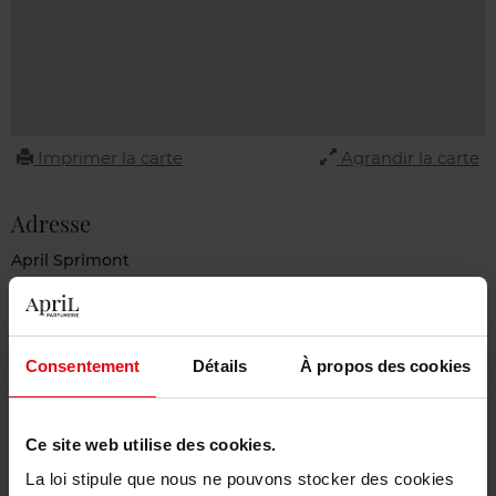
Imprimer la carte
Agrandir la carte
Adresse
April Sprimont
rue D’Aywaille 42
4140 Sprimont
BELGIUM
Consentement
Détails
À propos des cookies
Contact
04 296 02 04
Ce site web utilise des cookies.
contact@april-beauty.be
La loi stipule que nous ne pouvons stocker des cookies