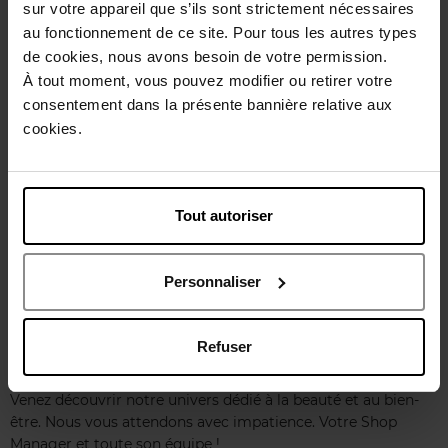
sur votre appareil que s’ils sont strictement nécessaires
Horaires d'ouverture
au fonctionnement de ce site. Pour tous les autres types
de cookies, nous avons besoin de votre permission.
Lundi
10:00
18:00
À tout moment, vous pouvez modifier ou retirer votre
Mardi
10:00
18:00
consentement dans la présente bannière relative aux
Mercredi
10:00
18:00
cookies.
Jeudi
10:00
18:00
Vendredi
10:00
18:00
Samedi
10:00
18:00
Dimanche
Fermé
Tout autoriser
Choisir ce magasin
Personnaliser
Présentation magasin
Refuser
Venez découvrir notre univers dédié à la beauté et au bien-
être. Nous vous attendons avec impatience. Votre Shop
Manager et toute son équipe !