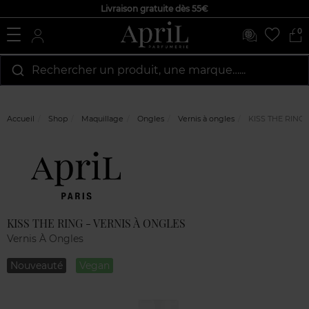
Livraison gratuite dès 55€
0
Rechercher un produit, une marque…...
Accueil
Shop
Maquillage
Ongles
Vernis à ongles
KISS THE RING 
Marque
Avis
clients
KISS THE RING - VERNIS À ONGLES
Vernis À Ongles
Nouveauté
Vegan