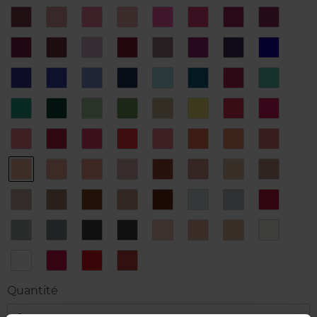
1
10
11
12
13
14
15
16
Oprah
Isabel
Rosa
Rosalind
Serena
Malala
Juana
Laura
17
18
19
2
20
21
22
23
Alice
Anna
Lily
Helena
Aretha
Naomi
Robyn
Claudie
24
25
26
27
28
29
3
30
Meryl
John
Chloe
Sylvia
Amelia
Maé
Mary
Ida
31
32
33
34
35
36
37
38
Greta
Nelson
Olivia
Pablo
Gloria
Stefani
Emma
Frida
39
4
40
41
42
43
44
45
Lucy
Michelle
Jane
Liv
Jude
Billie
Victoria
Olympe
46
47
48
49
5
50
51
52
Lou
Diana
Angela
Elinor
Sheryl
Margaret
Elizabeth
Norah
53
54
55
56
57
58
59
6
Simone
Jeanne
Noëlla
Joy
Selma
Valentina
Neil
Anastasia
60
61
62
63
64
65
66
67
Elvis
Eileen
Nettie
Teddy
Grace
Theresa
Nadia
Junko
68
7
8
9
Bianca
Marilyn
Juliet
Chiara
Quantité