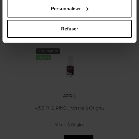
Personnaliser
Avis client
Politique relative aux avis des clients
Refuser
Vous aimerez peut-être
Nouveauté
Vegan
APRIL
KISS THE RING - Vernis à Ongles
Vernis À Ongles