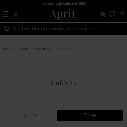
Livraison gratuite dès 55€
0
Rechercher un produit, une marque…...
Accueil
Shop
Maquillage
Coffrets
Coffrets
Filtrer
Tri