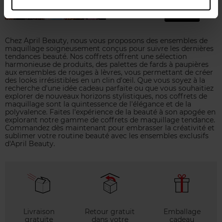
80,50 €
Ajouter
Chez April Beauty, nous vous proposons des ensembles de
maquillage soigneusement conçus pour suivre les dernières
tendances beauté. Nos coffrets offrent une sélection
harmonieuse de produits, des palettes de fards à paupières
aux ensembles de rouges à lèvres, vous permettant de créer
des looks irrésistibles en un clin d'œil. Que vous soyez à la
recherche d'une idée cadeau parfaite ou que vous souhaitiez
explorer de nouveaux horizons stylistiques, nos coffrets de
maquillage sont la quintessence de l'élégance et de la
polyvalence. Faites l'expérience de la beauté à son apogée en
explorant notre gamme de coffrets de maquillage tendance.
Commandez dès maintenant pour embrasser la créativité et
sublimer votre routine beauté avec les ensembles exclusifs
d'April Beauty.
Livraison
Retour gratuit
Emballage
gratuite
dans votre
cadeau