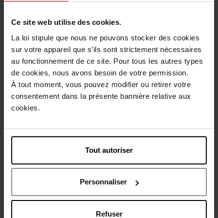
Coffret 2 vernis - les
Coffret 2 vernis - les foncées
smoothies
Ce site web utilise des cookies.
Coffret
Coffret
La loi stipule que nous ne pouvons stocker des cookies
sur votre appareil que s’ils sont strictement nécessaires
20,90 €
20,90 €
Ajouter
Ajouter
au fonctionnement de ce site. Pour tous les autres types
de cookies, nous avons besoin de votre permission.
À tout moment, vous pouvez modifier ou retirer votre
consentement dans la présente bannière relative aux
cookies.
Tout autoriser
STENDHAL
MAKE UP
Personnaliser
Coffret-cadeau
Refuser