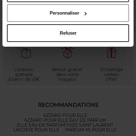
Eau de parfum
Personnaliser
89,50 €
Voir la fiche
Refuser
Livraison
Retour gratuit
Emballage
gratuite
dans votre
cadeau
à partir de 55€
magasin
offert
RECOMMANDATIONS
AZZARO POUR ELLE
AZZARO POUR ELLE EAU DE PARFUM
ELLE EAU DE PARFUM YVES SAINT LAURENT
LACOSTE POUR ELLE
PARFUM XS POUR ELLE