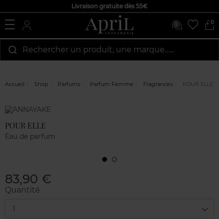
Livraison gratuite dès 55€
0
Rechercher un produit, une marque…...
Accueil
Shop
Parfums
Parfum Femme
Fragrances
POUR ELLE
Marque
Avis
clients
POUR ELLE
Eau de parfum
83,90 €
Quantité
1