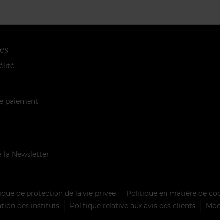
es
élité
e paiement
à la Newsletter
ique de protection de la vie privée
Politique en matière de co
tion des instituts
Politique relative aux avis des clients
Mode