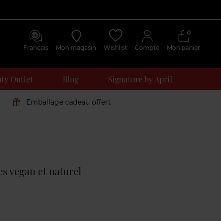
0
Français
Mon magasin
Wishlist
Compte
Mon panier
ty Outlet
Blog
Signature by ApriL
Emballage cadeau offert
Avis
clients
es vegan et naturel