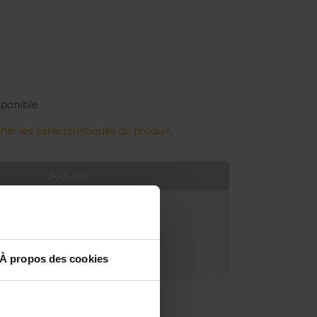
AUX
sponible
ner les caractéristiques du produit.
Ajouter
atuite à partir de 55€
uit dans votre magasin
À propos des cookies
adeau offert