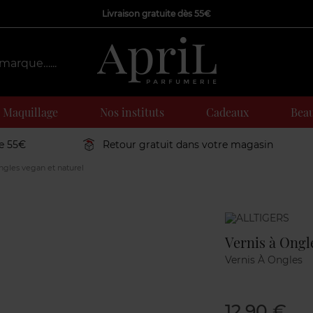
Livraison gratuite dès 55€
Maquillage
Nos instituts
Cadeaux
Beau
de 55€
Retour gratuit dans votre magasin
ngles vegan et naturel
Marque
Vernis à Ongl
Vernis À Ongles
12,90 €