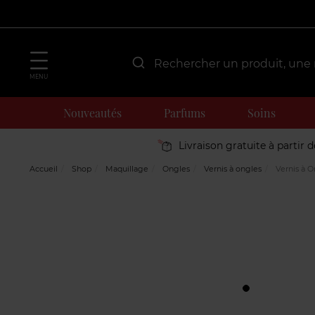
MENU
Nouveautés
Parfums
Soins
Livraison gratuite à partir 
Accueil
Shop
Maquillage
Ongles
Vernis à ongles
Vernis à O