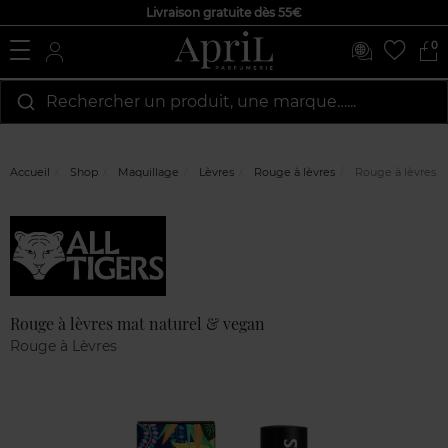
Livraison gratuite dès 55€
0
Rechercher un produit, une marque…...
Accueil
Shop
Maquillage
Lèvres
Rouge à lèvres
Rouge à lèvres m
Marque
Avis
clients
Rouge à lèvres mat naturel & vegan
Rouge à Lèvres