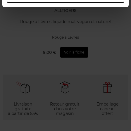
ALLTIGERS
Rouge à Lèvres liquide mat vegan et naturel
Rouge à Lèvres
9,00 €
Voir la fiche
Livraison
Retour gratuit
Emballage
gratuite
dans votre
cadeau
à partir de 55€
magasin
offert