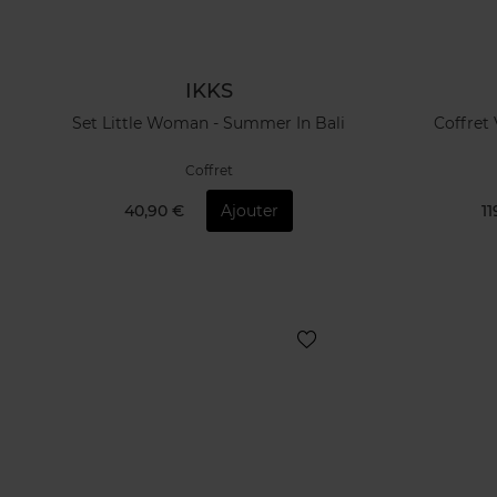
IKKS
Set Little Woman - Summer In Bali
Coffret
Coffret
40,90 €
Ajouter
11