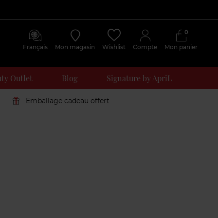
0
Français
Mon magasin
Wishlist
Compte
Mon panier
ty Outlet
Blog
Signature by ApriL
Emballage cadeau offert