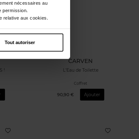
ctement nécessaires au
e permission.
 relative aux cookies.
Tout autoriser
CARVEN
S !
L'Eau de Toilette
Coffret
r
90,90 €
Ajouter