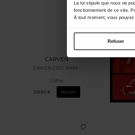
La loi stipule que nous ne po
fonctionnement de ce site. P
À tout moment, vous pouvez m
Refuser
CARVEN
CARVEN C'EST PARIS !
Coffret
129,90 €
Ajouter