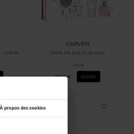
CARVEN
 - Coffret
DANS MA BULLE de musc
Coffret
96,50 €
Ajouter
À propos des cookies