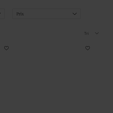
éplier
Déplier
Prix
Tri