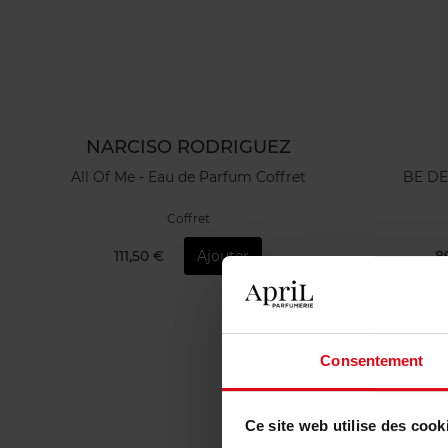
NARCISO RODRIGUEZ
All Of Me - Eau de Parfum Coffret
BE DE
Coffret
111,50 €
Ajouter
8
Consentement
Ce site web utilise des cook