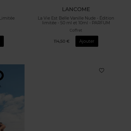
LANCOME
 Limitée
La Vie Est Belle Vanille Nude - Édition
limitée - 50 ml et 10ml - PARFUM
Coffret
r
114,50 €
Ajouter