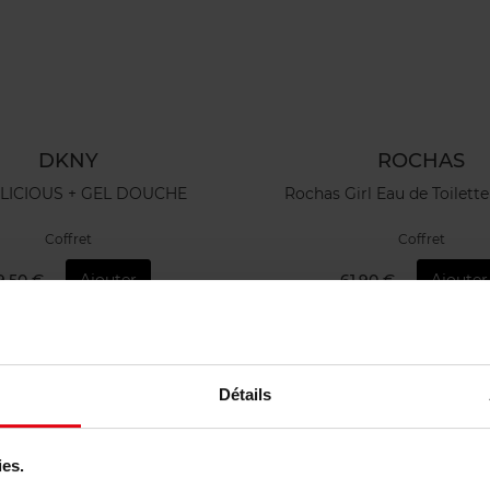
DKNY
ROCHAS
LICIOUS + GEL DOUCHE
Rochas Girl Eau de Toilette
Coffret
Coffret
9,50 €
Ajouter
61,90 €
Ajouter
Détails
ies.