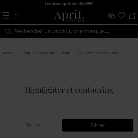
Livraison gratuite dès 55€
0
Rechercher un produit, une marque…...
Accueil
Shop
Maquillage
Teint
Highlighter et contouring
Highlighter et contouring
Filtrer
Tri