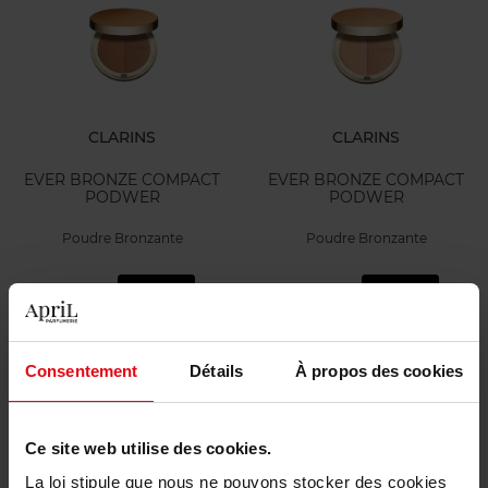
CLARINS
CLARINS
EVER BRONZE COMPACT
EVER BRONZE COMPACT
PODWER
PODWER
Poudre Bronzante
Poudre Bronzante
43,90 €
43,90 €
Ajouter
Ajouter
Consentement
Détails
À propos des cookies
Ce site web utilise des cookies.
La loi stipule que nous ne pouvons stocker des cookies