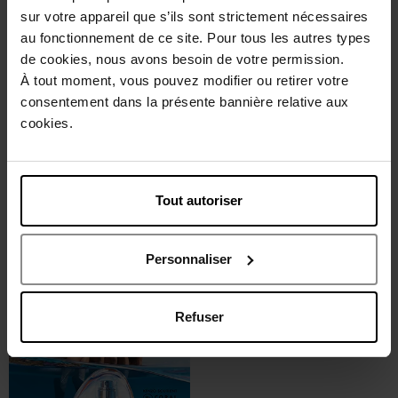
sur votre appareil que s’ils sont strictement nécessaires
SISLEY
STENDHAL
au fonctionnement de ce site. Pour tous les autres types
Phyto-Touche Poudre Éclat
Trio Bronzant Sculpteur de
de cookies, nous avons besoin de votre permission.
Soleil
teint
À tout moment, vous pouvez modifier ou retirer votre
consentement dans la présente bannière relative aux
Poudre bonzante
Poudre Bronzante
cookies.
100,50 €
51,90 €
Ajouter
Ajouter
Tout autoriser
Personnaliser
Refuser