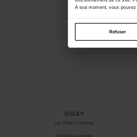
À tout moment, vous pouvez m
Refuser
SISLEY
Les Phyto-Ombres
Ombre à paupières