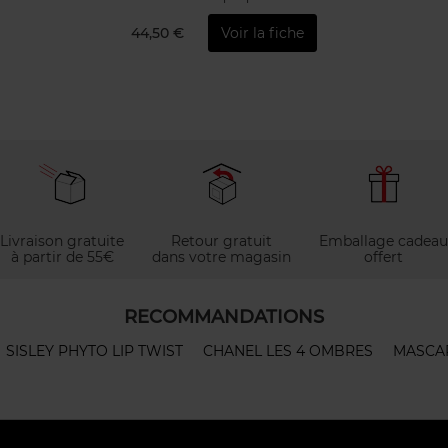
44,50 €
Voir la fiche
Livraison gratuite
Retour gratuit
Emballage cadeau
à partir de 55€
dans votre magasin
offert
RECOMMANDATIONS
SISLEY PHYTO LIP TWIST
CHANEL LES 4 OMBRES
MASCA