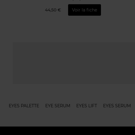
44,50 €
Voir la fiche
EYES PALETTE
EYE SERUM
EYES LIFT
EYES SERUM