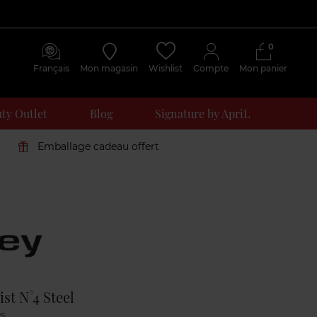
0
Français
Mon magasin
Wishlist
Compte
Mon panier
ty Outlet
Blog
Signature by ApriL
Emballage cadeau offert
Avis
clients
st N°4 Steel
s