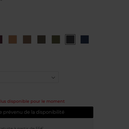
4
9
N°1
N°2
N°3
N°4
N°6
d
Black
Pearl
Topaze
Bronze
Khaki
Steel
Marine
Rose
d
 plus disponible pour le moment
e prévenu de la disponibilité
atuite à partir de 55€