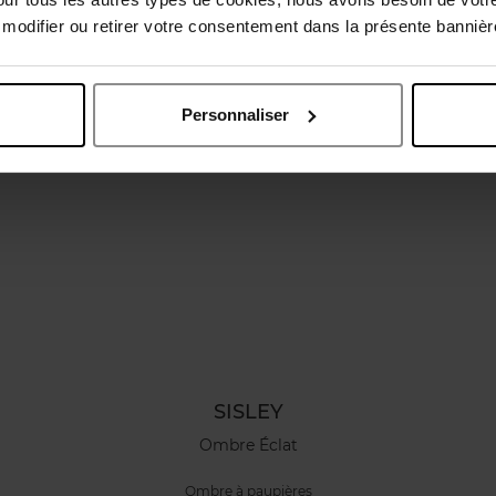
Vous aimerez peut-être
odifier ou retirer votre consentement dans la présente bannière
Personnaliser
SISLEY
Ombre Éclat
Ombre à paupières