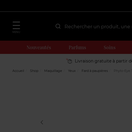
MENU
Nouveautés
Parfums
Soins
Livraison gratuite à partir 
Accueil
Shop
Maquillage
Yeux
Fard à paupières
Phyto-Eye T