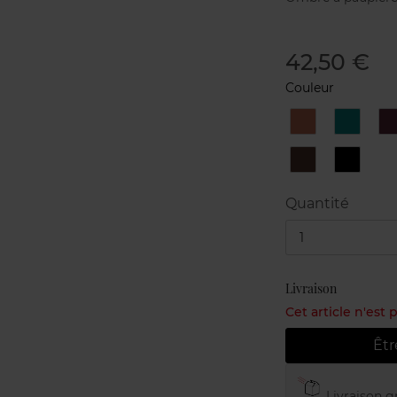
42,50 €
Couleur
11
12
1
Copper
Emeral
N°7
N°8
Havana
Black
Diamon
Quantité
1
Livraison
Cet article n'est
Êtr
Livraison gr