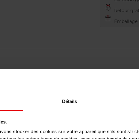
Retour grat
Emballage c
Détails
vis des clients
ies.
uvons stocker des cookies sur votre appareil que s’ils sont stri
our tous les autres types de cookies, nous avons besoin de votr