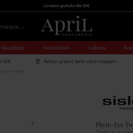
Livraison gratuite dès 55€
Maquillage
Nos instituts
Cadeaux
Beau
de 55€
Retour gratuit dans votre magasin
wist N°4 Steel
Marque
Phyto-Eye Twi
Ombre à paupière