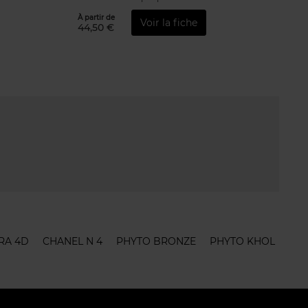
À partir de
Voir la fiche
44,50 €
RA 4D
CHANEL N 4
PHYTO BRONZE
PHYTO KHOL