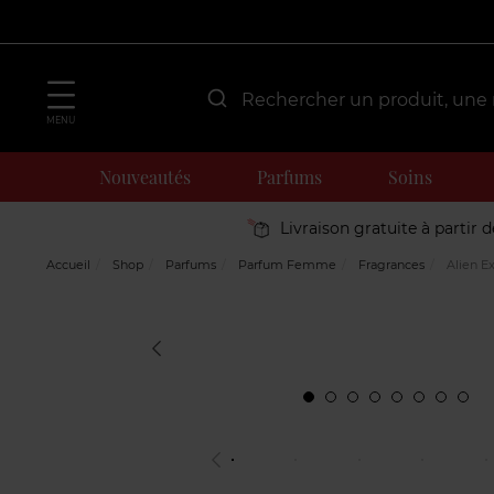
MENU
Nouveautés
Parfums
Soins
Livraison gratuite à partir 
Accueil
Shop
Parfums
Parfum Femme
Fragrances
Alien Ex