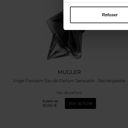
Refuser
MUGLER
Angel Fantasm Eau de Parfum Sensuelle - Rechargeable
Eau de parfum
À partir de
Voir la fiche
91,90 €