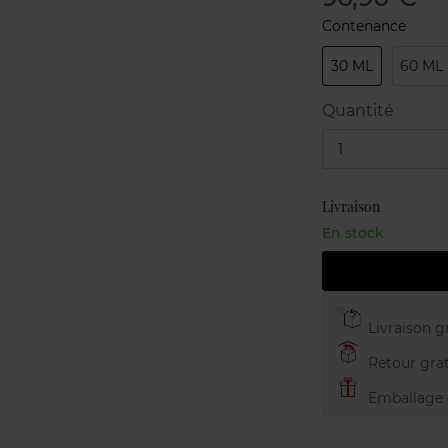
Contenance
30 ML
60 ML
Quantité
1
Livraison
En stock
Livraison gr
Retour grat
Emballage c