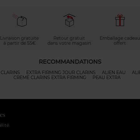
Livraison gratuite
Retour gratuit
Emballage cadeau
à partir de 55€
dans votre magasin
offert
RECOMMANDATIONS
 CLARINS
EXTRA FIRMING JOUR CLARINS
ALIEN EAU
ALI
CREME CLARINS EXTRA FIRMING
PEAU EXTRA
es
élité