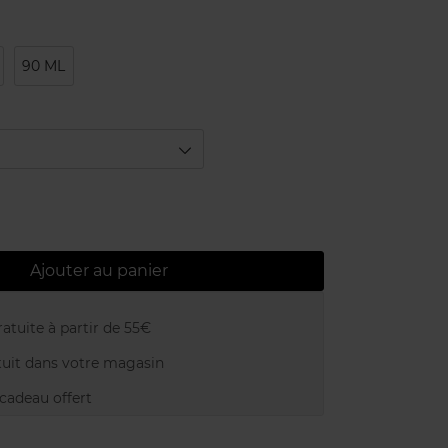
90 ML
Ajouter au panier
atuite à partir de 55€
uit dans votre magasin
adeau offert