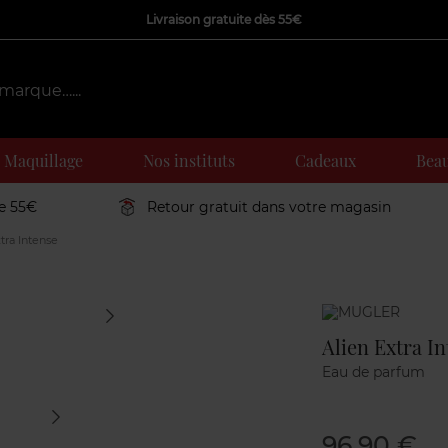
Livraison gratuite dès 55€
Maquillage
Nos instituts
Cadeaux
Beau
de 55€
Retour gratuit dans votre magasin
tra Intense
Marque
Alien Extra I
Eau de parfum
96,90 €