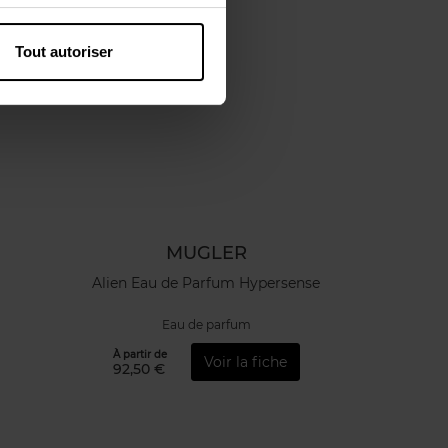
Tout autoriser
MUGLER
Alien Eau de Parfum Hypersense
Eau de parfum
À partir de
Voir la fiche
92,50 €