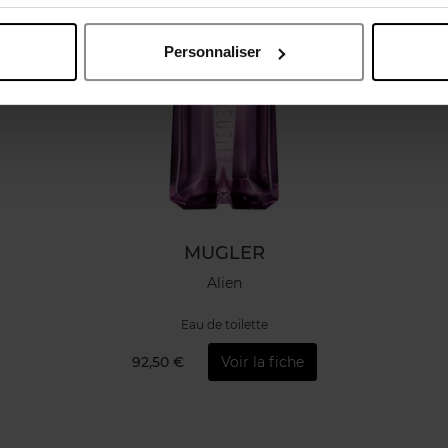
Personnaliser
MUGLER
Alien
Eau de toilette
92,50 €
Voir la fiche