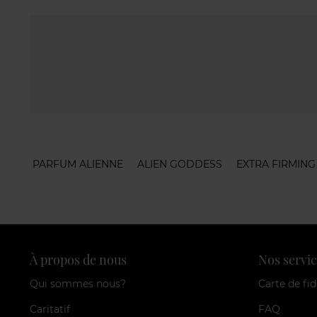
PARFUM ALIENNE
ALIEN GODDESS
EXTRA FIRMING
À propos de nous
Nos servic
Qui sommes nous?
Carte de fid
Caritatif
FAQ