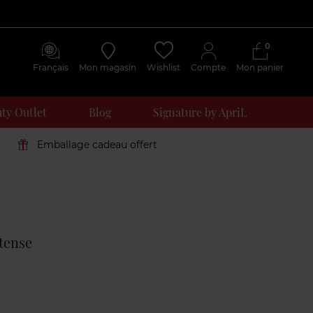
0
Français
Mon magasin
Wishlist
Compte
Mon panier
ty Outlet
Blog
Signature by ApriL
Emballage cadeau offert
Avis
clients
ntense