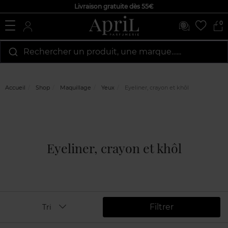
Livraison gratuite dès 55€
0
Rechercher un produit, une marque…...
Accueil
Shop
Maquillage
Yeux
Eyeliner, crayon et khôl
Eyeliner, crayon et khôl
Filtrer
Tri