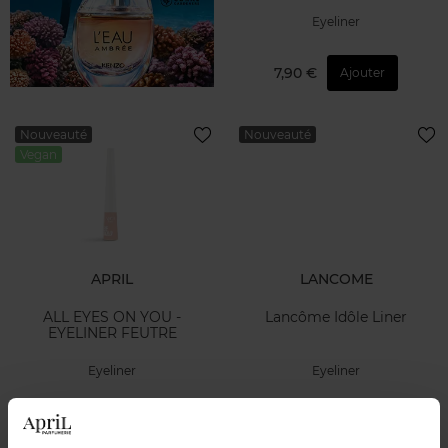
Eyeliner
7,90 €
Ajouter
Nouveauté
Nouveauté
Vegan
APRIL
LANCOME
ALL EYES ON YOU -
Lancôme Idôle Liner
EYELINER FEUTRE
Eyeliner
Eyeliner
13,50 €
39,90 €
Ajouter
Ajouter