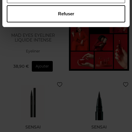
Refuser
GUERLAIN
MAD EYES EYELINER
LIQUIDE INTENSE
Eyeliner
38,90 €
Ajouter
SENSAI
SENSAI