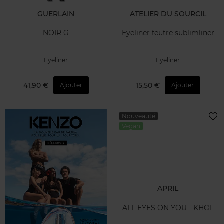
GUERLAIN
ATELIER DU SOURCIL
NOIR G
Eyeliner feutre sublimliner
Eyeliner
Eyeliner
41,90 €
15,50 €
Ajouter
Ajouter
Nouveauté
Vegan
APRIL
ALL EYES ON YOU - KHOL