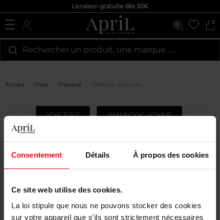
Livraison gratuite dès 55€
0
Rechercher un produit, une marque…...
Accueil
Shop
Cheveux
Cheveux hommes
VOIR TOUT
SHAMPOING HOMME
COIFFANT ET FIXANT
SOIN POUR CHEVEUX
Consentement
Détails
À propos des cookies
Filtrer
Tri
Ce site web utilise des cookies.
La loi stipule que nous ne pouvons stocker des cookies
sur votre appareil que s’ils sont strictement nécessaires