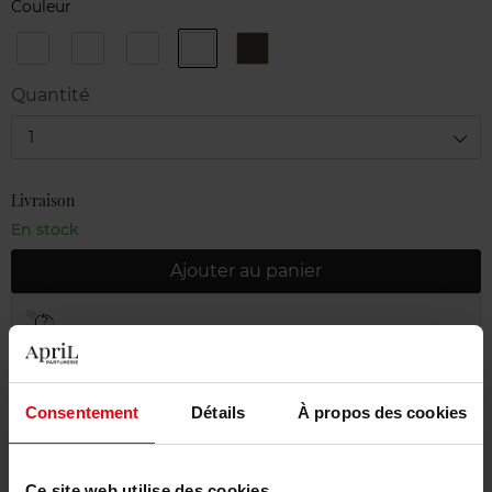
Couleur
202
204
226
268
388
Tissé
Tissé
Tissé
Candeur
Camélia
Vendôme
Rivoli
et
Quantité
Expérience
1
Livraison
En stock
Ajouter au panier
Livraison gratuite à partir de 55€
Retour gratuit dans votre magasin
Emballage cadeau offert
Consentement
Détails
À propos des cookies
Ce site web utilise des cookies.