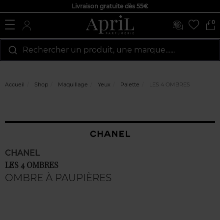
Livraison gratuite dès 55€
0
Rechercher un produit, une marque…...
Accueil
Shop
Maquillage
Yeux
Palette
LES 4 OMBRES
CHANEL
LES 4 OMBRES
OMBRE À PAUPIÈRES