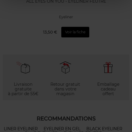
ALL EYES ON YOU - EYELINER FEUTRE
Eyeliner
13,50 €
Voir la fiche
Livraison
Retour gratuit
Emballage
gratuite
dans votre
cadeau
à partir de 55€
magasin
offert
RECOMMANDATIONS
LINER EYELINER
EYELINER EN GEL
BLACK EYELINER