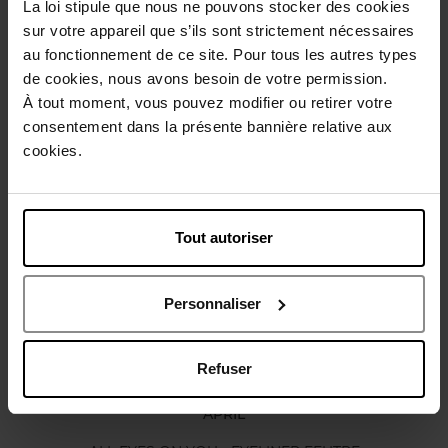
La loi stipule que nous ne pouvons stocker des cookies
Description
sur votre appareil que s’ils sont strictement nécessaires
au fonctionnement de ce site. Pour tous les autres types
de cookies, nous avons besoin de votre permission.
Caractéristiques
À tout moment, vous pouvez modifier ou retirer votre
consentement dans la présente bannière relative aux
cookies.
Avis client
Politique relative aux avis des clients
Vous aimerez peut-être
Tout autoriser
Nouveauté
Vegan
Personnaliser
Refuser
APRIL