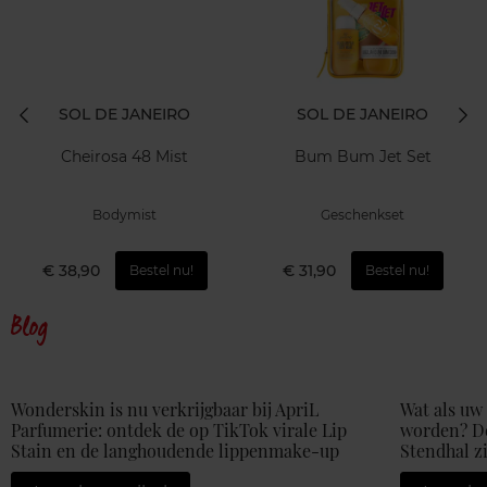
SOL DE JANEIRO
SOL DE JANEIRO
Cheirosa 48 Mist
Bum Bum Jet Set
Bodymist
Geschenkset
€ 38,90
€ 31,90
Bestel nu!
Bestel nu!
Blog
Wonderskin is nu verkrijgbaar bij ApriL
Wat als uw
Parfumerie: ontdek de op TikTok virale Lip
worden? D
Stain en de langhoudende lippenmake-up
Stendhal z