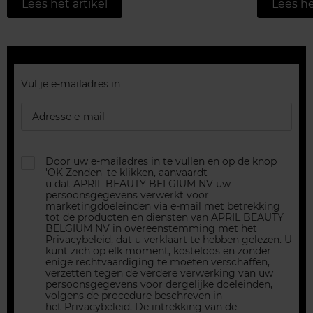
Lees het artikel
Lees he
Join the Beauty tribe
Vul je e-mailadres in
Schrijf je in voor de nieuwsbrief en blijf altijd
op de hoogte van promoties, inspiratie, het
laatste nieuws in de wereld van beauty en
Door uw e-mailadres in te vullen en op de knop
'OK Zenden' te klikken, aanvaardt
parfum, en onze evenementen.
u dat APRIL BEAUTY BELGIUM NV uw
persoonsgegevens verwerkt voor
marketingdoeleinden via e-mail met betrekking
tot de producten en diensten van APRIL BEAUTY
BELGIUM NV in overeenstemming met het
Privacybeleid, dat u verklaart te hebben gelezen. U
kunt zich op elk moment, kosteloos en zonder
enige rechtvaardiging te moeten verschaffen,
verzetten tegen de verdere verwerking van uw
persoonsgegevens voor dergelijke doeleinden,
volgens de procedure beschreven in
het Privacybeleid. De intrekking van de