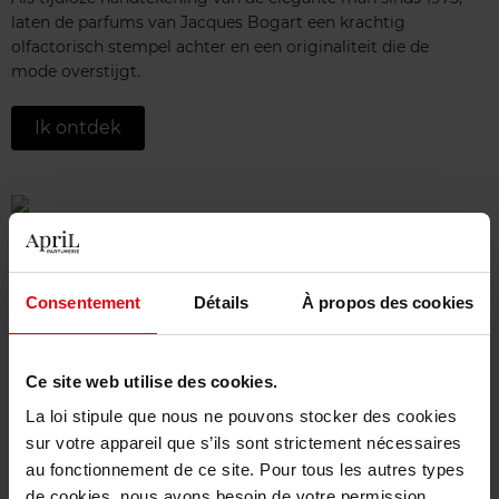
laten de parfums van Jacques Bogart een krachtig
olfactorisch stempel achter en een originaliteit die de
mode overstijgt.
Ik ontdek
TED LAPIDUS
Net zoals de haute couture creaties van hun ontwerper,
Consentement
Détails
À propos des cookies
onderscheiden de parfums van Ted Lapidus zich door hun
durf en uniciteit. Elke geur heeft zijn eigen stijl, om je
eigen persoonlijkheid te onthullen.
Ce site web utilise des cookies.
Ik ontdek
La loi stipule que nous ne pouvons stocker des cookies
sur votre appareil que s’ils sont strictement nécessaires
au fonctionnement de ce site. Pour tous les autres types
de cookies, nous avons besoin de votre permission.