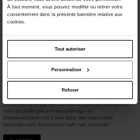
APRIL Collection
À tout moment, vous pouvez modifier ou retirer votre
APRIL biedt een ultragenerieke, toegankelijke en
consentement dans la présente bannière relative aux
veganistische selectie van bad-, verzorgings-, make-up- en
cookies.
accessoireproducten. Sensuele en prestatiegerichte
formules met exclusieve geuren, cadeausets of
verzamelobjecten voor kleine budgetten: alles om jezelf of
anderen te verwennen!
Tout autoriser
Ik ontdek
Personnaliser
Refuser
METHODE JEANNE PIAUBERT
Een unieke synergie van cosmetica, fysica en mechanica,
voor uitzonderlijke anti-verouderings- en
afslankresultaten: tot 4 keer beter dan traditionele
behandelingen. Schoonheid heeft haar methode.