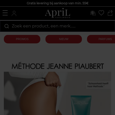
Gratis levering bij aankoop van min. 55€
0
Zoek een product, een merk…...
PROMOS
NIEUW
PARFUMS