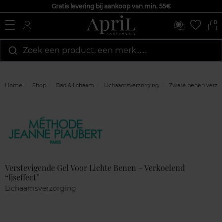
Gratis levering bij aankoop van min. 55€
0
Zoek een product, een merk…...
Home
Shop
Bad & lichaam
Lichaamsverzorging
Zware benen verzo
Marque
Klantenreviews
Verstevigende Gel Voor Lichte Benen – Verkoelend
“Ijseffect”
Lichaamsverzorging