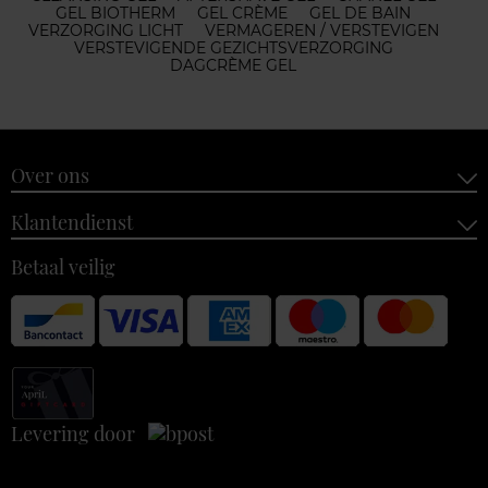
GEL BIOTHERM
GEL CRÈME
GEL DE BAIN
VERZORGING LICHT
VERMAGEREN / VERSTEVIGEN
VERSTEVIGENDE GEZICHTSVERZORGING
DAGCRÈME GEL
Over ons
Klantendienst
Betaal veilig
Levering door