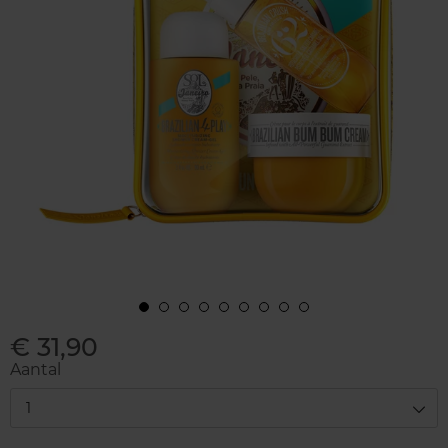
€ 31,90
Aantal
1