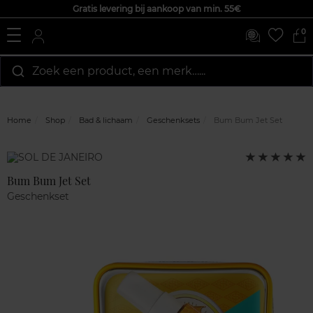
Gratis levering bij aankoop van min. 55€
0
Zoek een product, een merk…...
Home
Shop
Bad & lichaam
Geschenksets
Bum Bum Jet Set
Klantenreviews
5
Marque
op
5
Bum Bum Jet Set
Geschenkset