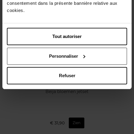
Review
consentement dans la présente bannière relative aux
Beleid inzake klantbeoordelingen
cookies.
Nog iets vergeten ?
Tout autoriser
Personnaliser
Refuser
SOL DE JANEIRO
Beija bloemen jetset
€ 31,90
Zien