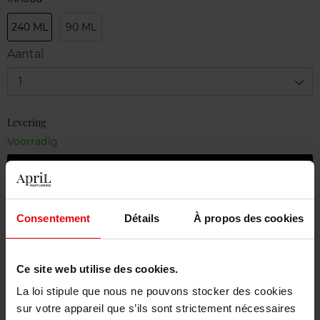
240 ML
90 ML
Aantal
1
Levering
Voorradig
In winkelmandje
Gratis levering bij aankoop van min. 55€
Consentement
Détails
À propos des cookies
Gratis retour in je winkelpunt
Gratis verpakking
Ce site web utilise des cookies.
La loi stipule que nous ne pouvons stocker des cookies
sur votre appareil que s’ils sont strictement nécessaires