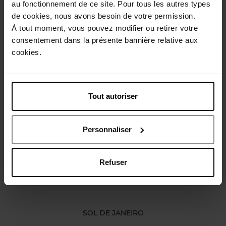
au fonctionnement de ce site. Pour tous les autres types
Beschrijving
de cookies, nous avons besoin de votre permission.
À tout moment, vous pouvez modifier ou retirer votre
consentement dans la présente bannière relative aux
Karakteristieken
cookies.
Review
Beleid inzake klantbeoordelingen
Tout autoriser
Nog iets vergeten ?
Personnaliser
Refuser
SOL DE JANEIRO