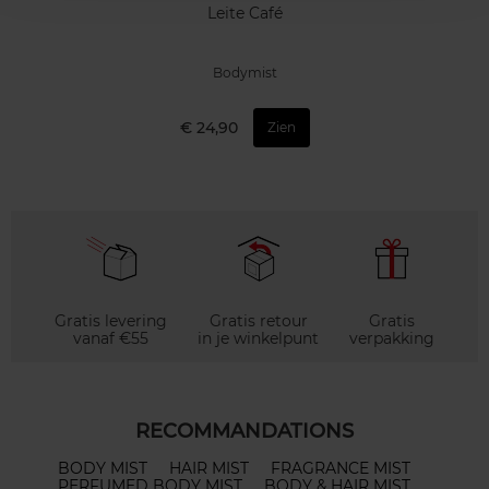
Leite Café
Bodymist
€ 24,90
Zien
Gratis levering
Gratis retour
Gratis
vanaf €55
in je winkelpunt
verpakking
RECOMMANDATIONS
BODY MIST
HAIR MIST
FRAGRANCE MIST
PERFUMED BODY MIST
BODY & HAIR MIST