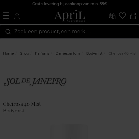
Gratis levering bij aankoop van min. 55€
0
Zoek een product, een merk…...
Home
Shop
Parfums
Damesparfum
Bodymist
Cheirosa 40 Mist
Marque
Klantenreviews
Cheirosa 40 Mist
Bodymist