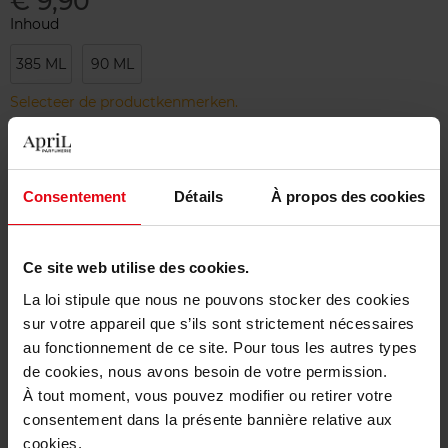
€ 9,90
Inhoud
385 ML
90 ML
Selecteer de productkenmerken.
Bestel nu!
Consentement
Détails
À propos des cookies
Gratis levering bij aankoop van min. 55€
Gratis retour in je winkelpunt
Ce site web utilise des cookies.
Gratis verpakking
La loi stipule que nous ne pouvons stocker des cookies
sur votre appareil que s’ils sont strictement nécessaires
au fonctionnement de ce site. Pour tous les autres types
de cookies, nous avons besoin de votre permission.
À tout moment, vous pouvez modifier ou retirer votre
Beschrijving
consentement dans la présente bannière relative aux
cookies.