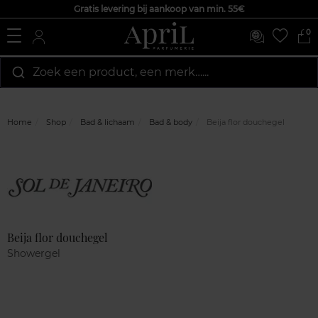
Gratis levering bij aankoop van min. 55€
0
Zoek een product, een merk…...
Home
Shop
Bad & lichaam
Bad & body
Beija flor douchegel
Marque
Klantenreviews
Beija flor douchegel
Showergel