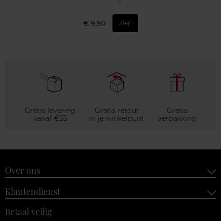
€ 9,90
Zien
Gratis levering
Gratis retour
Gratis
vanaf €55
in je winkelpunt
verpakking
Over ons
Klantendienst
Betaal veilig