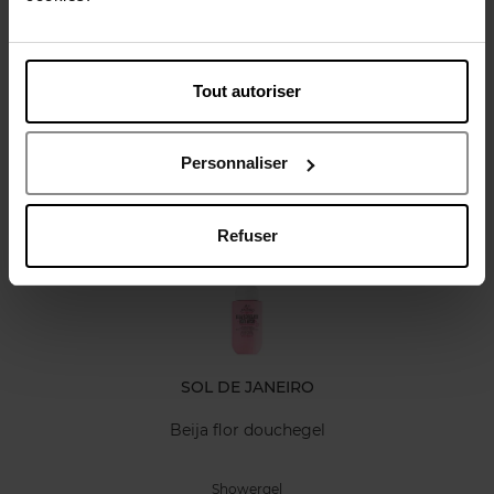
Karakteristieken
Tout autoriser
Review
Personnaliser
Nog iets vergeten ?
Refuser
SOL DE JANEIRO
Beija flor douchegel
Showergel