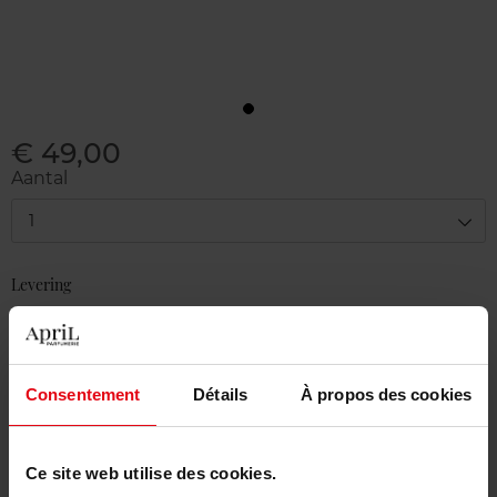
€ 49,00
Aantal
1
Levering
Voorradig
In winkelmandje
Consentement
Détails
À propos des cookies
Gratis levering bij aankoop van min. 55€
Gratis retour in je winkelpunt
Ce site web utilise des cookies.
Gratis verpakking