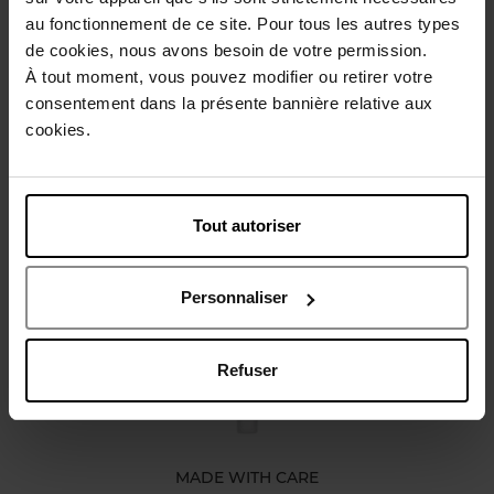
au fonctionnement de ce site. Pour tous les autres types
Gebruiksadvies
de cookies, nous avons besoin de votre permission.
À tout moment, vous pouvez modifier ou retirer votre
consentement dans la présente bannière relative aux
Karakteristieken
cookies.
Review
Beleid inzake klantbeoordelingen
Tout autoriser
Nog iets vergeten ?
Personnaliser
Refuser
MADE WITH CARE