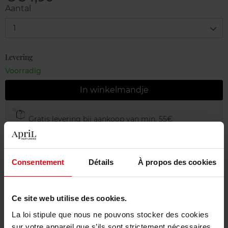
Aantal
1
Levering
Voorradig
In winkelmandje
Gratis levering bij aankoop van min. 55€
Gratis retour in je winkelpunt
Gratis verpakking
Consentement
Détails
À propos des cookies
Ce site web utilise des cookies.
Beschrijving
La loi stipule que nous ne pouvons stocker des cookies
sur votre appareil que s’ils sont strictement nécessaires