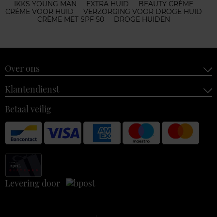
IKKS YOUNG MAN
EXTRA HUID
BEAUTY CRÈME
CRÈME VOOR HUID
VERZORGING VOOR DROGE HUID
CRÈME MET SPF 50
DROGE HUIDEN
Over ons
Klantendienst
Betaal veilig
Levering door