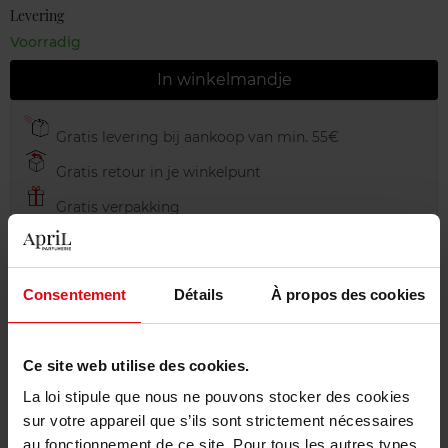
Levering
Voorradig
In winkelmandje
Gratis levering bij aankoop van min. 55€
Gratis retour in je winkelpunt
Gratis verpakking
Consentement
Détails
À propos des cookies
Beschrijving
Ce site web utilise des cookies.
Gebruiksadvies
La loi stipule que nous ne pouvons stocker des cookies
sur votre appareil que s’ils sont strictement nécessaires
au fonctionnement de ce site. Pour tous les autres types