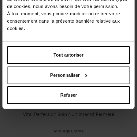
Karakteristieken
de cookies, nous avons besoin de votre permission.
À tout moment, vous pouvez modifier ou retirer votre
consentement dans la présente bannière relative aux
Review
Beleid inzake klantbeoordelingen
cookies.
Nog iets vergeten ?
Tout autoriser
Personnaliser
Refuser
SHISEIDO
Vital Perfection Soin Nuit Intensif Fermeté
Anti-Age Crème