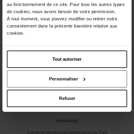
Gebruiksadvies
au fonctionnement de ce site. Pour tous les autres types
de cookies, nous avons besoin de votre permission.
À tout moment, vous pouvez modifier ou retirer votre
Karakteristieken
consentement dans la présente bannière relative aux
cookies.
Review
Beleid inzake klantbeoordelingen
Tout autoriser
Nog iets vergeten ?
Personnaliser
Refuser
ANNAYAKE
Extreme verstevigingsverzorging Dag