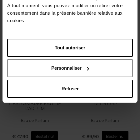
À tout moment, vous pouvez modifier ou retirer votre
Eau de Parfum
Eau de Parfum
consentement dans la présente bannière relative aux
cookies.
€ 151,50
€ 151,50
Bestel nu!
Bestel nu!
Tout autoriser
Personnaliser
Refuser
KENZO
TED LAPIDUS
L'EAU AMBREE EAU DE
La Femme
PARFUM
Eau de Parfum
Eau de Parfum
€ 47,90
€ 89,90
Bestel nu!
Bestel nu!