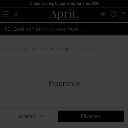
Gratis levering bij aankoop van min. 55€
0
Zoek een product, een merk…...
Home
Shop
Parfums
Damesparfum
Fragrance
Fragrance
Filtreren
Sorteren