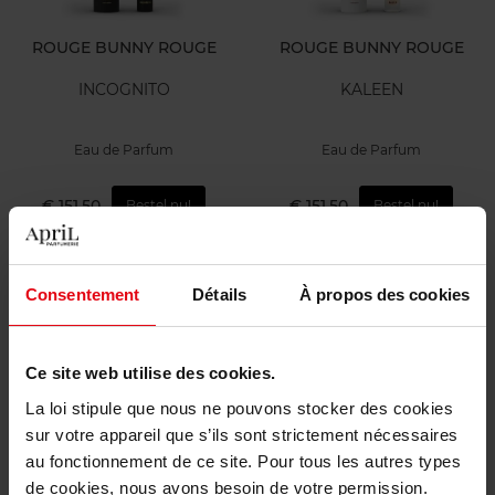
ROUGE BUNNY ROUGE
ROUGE BUNNY ROUGE
INCOGNITO
KALEEN
Eau de Parfum
Eau de Parfum
€ 151,50
€ 151,50
Bestel nu!
Bestel nu!
Consentement
Détails
À propos des cookies
Ce site web utilise des cookies.
La loi stipule que nous ne pouvons stocker des cookies
ROUGE BUNNY ROUGE
ROUGE BUNNY ROUGE
sur votre appareil que s’ils sont strictement nécessaires
au fonctionnement de ce site. Pour tous les autres types
INK
NUD'YOU
de cookies, nous avons besoin de votre permission.