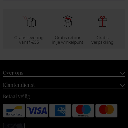
Gratis levering
Gratis retour
Gratis
vanaf €55
in je winkelpunt
verpakking
Over ons
Klantendienst
Betaal veilig