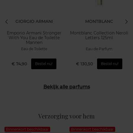
GIORGIO ARMANI
MONTBLANC
Emporio Armani Stronger
Montblanc Collection Neroli
With You Eau de Toilette
Letters 125ml
Mannen
Eau de Toilette
Eau de Parfum
€ 74,90
€ 130,50
Bestel nu!
Bestel nu!
Bekijk alle parfums
Verzorging voor hem
Binnenkort beschikbaar
Binnenkort beschikbaar