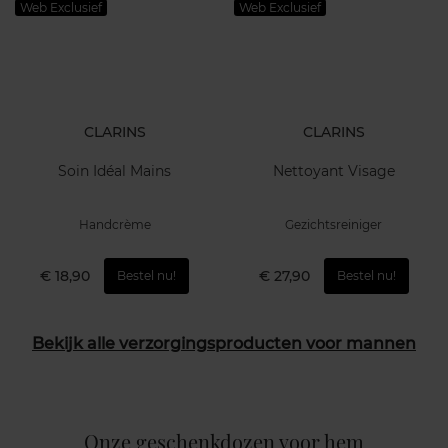
Web Exclusief
Web Exclusief
CLARINS
CLARINS
Soin Idéal Mains
Nettoyant Visage
Handcrème
Gezichtsreiniger
€ 18,90
€ 27,90
Bestel nu!
Bestel nu!
Bekijk alle verzorgingsproducten voor mannen
Onze geschenkdozen voor hem