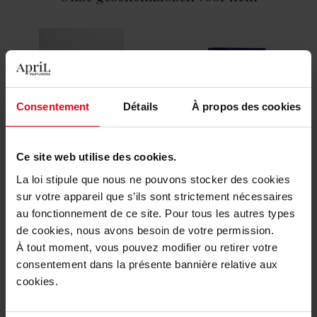
Consentement
Détails
À propos des cookies
PLISSON
GIORGIO ARMANI
COLLECTION 1808 -
Code Geschenkset
Ce site web utilise des cookies.
REISEDITIE
La loi stipule que nous ne pouvons stocker des cookies
Geschenkset
Geschenkset
sur votre appareil que s’ils sont strictement nécessaires
au fonctionnement de ce site. Pour tous les autres types
de cookies, nous avons besoin de votre permission.
€ 180,50
€ 139,90
Bestel nu!
Bestel nu!
À tout moment, vous pouvez modifier ou retirer votre
consentement dans la présente bannière relative aux
cookies.
Bekijk alle geschenksets