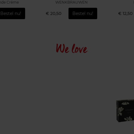
nde Crème
WENKBRAUWEN
Bestel nu!
€ 20,50
Bestel nu!
€ 12,50
We love