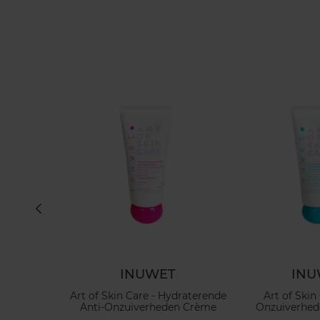
EL
INUWET
INU
ver Perfume
Art of Skin Care - Hydraterende
Art of Skin 
rfum voor
Anti-Onzuiverheden Crème
Onzuiverhed