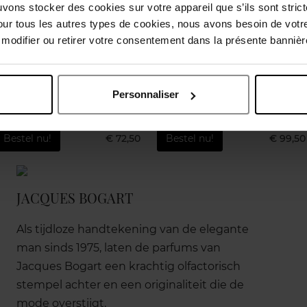
uvons stocker des cookies sur votre appareil que s’ils sont stri
our tous les autres types de cookies, nous avons besoin de votr
odifier ou retirer votre consentement dans la présente bannière
LAIN
GIVENCHY
YVES S
IA FLORABLOOM
L'INTERDIT
Libre L'Ea
Personnaliser
Toilette
Eau de Parfum
Ea
Bestel nu!
€ 72,50
Bestel nu!
€ 99,50
JACQUES BOGART
Als tijdloze handtekening van de elegante
man sinds 1975, laten de parfums van
Jacques Bogart een krachtig olfactorisch
stempel achter en een originaliteit die de
mode overstijgt.