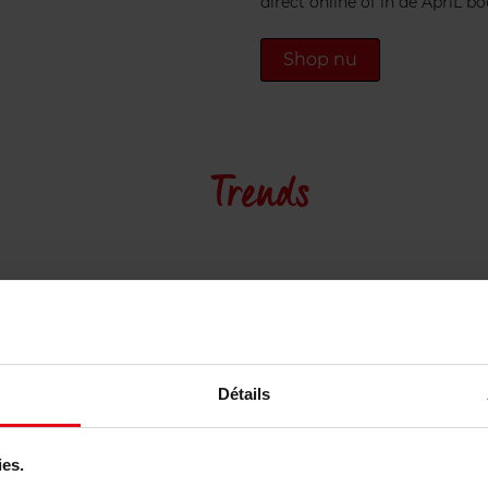
direct online of in de ApriL b
Shop nu
Trends
Détails
ies.