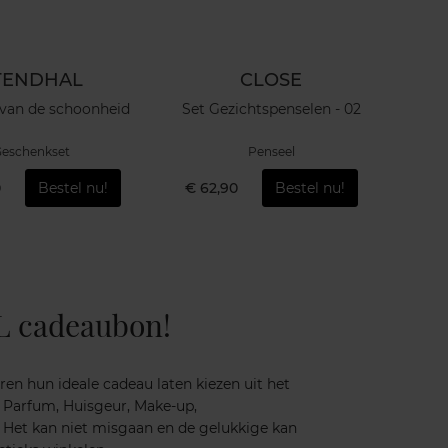
TENDHAL
CLOSE
 van de schoonheid
Set Gezichtspenselen - 02
C'est 
eschenkset
Penseel
0
Bestel nu!
€ 62,90
Bestel nu!
€ 1
L cadeaubon!
ren hun ideale cadeau laten kiezen uit het
 Parfum, Huisgeur, Make-up,
. Het kan niet misgaan en de gelukkige kan