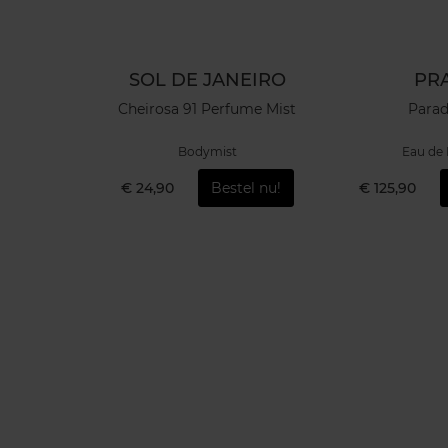
NEIRO
SOL DE JANEIRO
PR
Mist
Cheirosa 91 Perfume Mist
Para
Bodymist
Eau de
el nu!
€ 24,90
Bestel nu!
€ 125,90