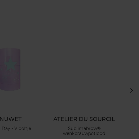
INUWET
ATELIER DU SOURCIL
 Day - Viooltje
Sublimabrow®
F
wenkbrauwpotlood