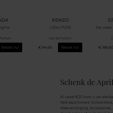
ADA
KENZO
S
digme
L'EAU PURE
Set week
 Parfum
Eau de Parfum
G
Bestel nu!
€ 94,90
Bestel nu!
€ 188,9
Schenk de Apri
Al vanaf €25 kunt u uw dierba
hele assortiment Schoonheid,
Haarverzorging, Accessoires..