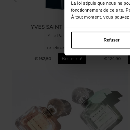
La loi stipule que nous ne po
fonctionnement de ce site. P
À tout moment, vous pouvez m
S
YVES SAINT LAURENT
GUER
 de Parfum
Y Le Parfum
AQUA ALLEGOR
Refuser
um
Eau de Parfum
Eau de 
tel nu!
€ 162,50
Bestel nu!
€ 124,90