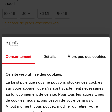
Inhoud
100 ML
30 ML
50 ML
90 ML
Selecteer de productkenmerken.
Bestel nu!
Gratis levering bij aankoop van min. 55€
Consentement
Détails
À propos des cookies
Gratis retour in je winkelpunt
Gratis verpakking
Ce site web utilise des cookies.
La loi stipule que nous ne pouvons stocker des cookies
sur votre appareil que s’ils sont strictement nécessaires
au fonctionnement de ce site. Pour tous les autres types
Beschrijving
de cookies, nous avons besoin de votre permission.
À tout moment, vous pouvez modifier ou retirer votre