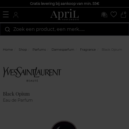
Gratis levering bij aankoop van min. 55€
0
Zoek een product, een merk…...
Home
Shop
Parfums
Damesparfum
Fragrance
Black Opium
Marque
Klantenreviews
Black Opium
Eau de Parfum