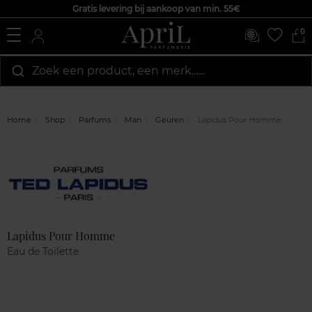
Gratis levering bij aankoop van min. 55€
0
Zoek een product, een merk…...
Home
Shop
Parfums
Man
Geuren
Lapidus Pour Homme
Marque
Klantenreviews
Lapidus Pour Homme
Eau de Toilette