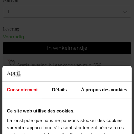
Aantal
1
Levering
Voorradig
In winkelmandje
Gratis levering bij aankoop van min. 55€
Gratis retour in je winkelpunt
Gratis verpakking
Consentement
Détails
À propos des cookies
Ce site web utilise des cookies.
Beschrijving
La loi stipule que nous ne pouvons stocker des cookies
sur votre appareil que s’ils sont strictement nécessaires