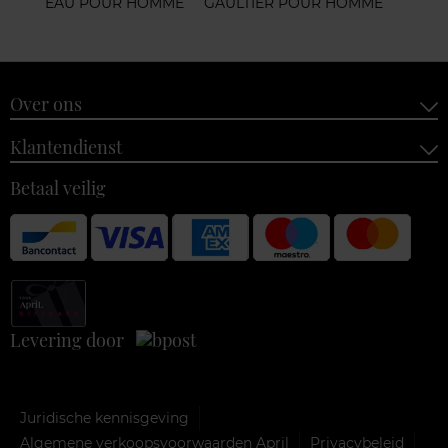
EAU POUR HOMME
GAULTIER POUR HOMME
Over ons
Klantendienst
Betaal veilig
Levering door
Juridische kennisgeving
Algemene verkoopsvoorwaarden April
Privacybeleid