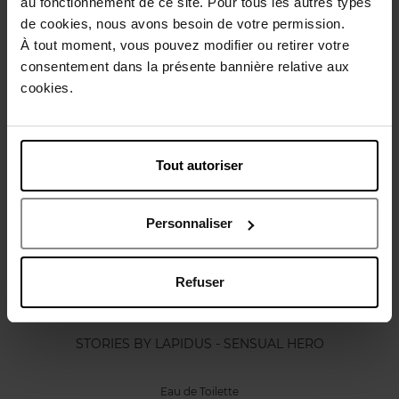
au fonctionnement de ce site. Pour tous les autres types
Karakteristieken
de cookies, nous avons besoin de votre permission.
À tout moment, vous pouvez modifier ou retirer votre
consentement dans la présente bannière relative aux
Review
Beleid inzake klantbeoordelingen
cookies.
Nog iets vergeten ?
Tout autoriser
Personnaliser
Refuser
TED LAPIDUS
STORIES BY LAPIDUS - SENSUAL HERO
Eau de Toilette