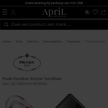
Gratis levering bij aankoop van min. 55€
0
Zoek een product, een merk…...
Home
Shop
Parfums
Damesparfum
Fragrance
Prada Paradoxe I
Marque
Klantenreviews
Prada Paradoxe Intense Navulbaar
EAU DE PARFUM INTENSE