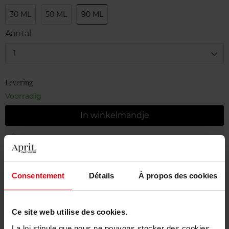
30 ML
50 ML
90 ML
Aantal
1
Levering
Voorradig
In winkelmandje
Gratis levering bij aankoop van min. 55€
Gratis retour in je winkelpunt
Consentement
Détails
À propos des cookies
Gratis verpakking
Ce site web utilise des cookies.
La loi stipule que nous ne pouvons stocker des cookies