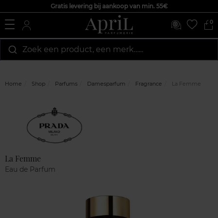
Gratis levering bij aankoop van min. 55€
0
Zoek een product, een merk…...
Home
Shop
Parfums
Damesparfum
Fragrance
La Femme
Marque
Klantenreviews
La Femme
Eau de Parfum