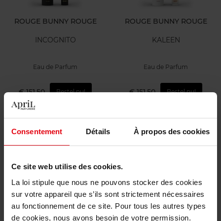
ROUGE BUNNY ROUGE
ROUGE BUNNY ROUGE
INCOGNITO
KALEEN
Eau de Parfum
Eau de Parfum
€ 151,50
€ 151,50
Bestel nu!
Bestel nu!
Consentement
Détails
À propos des cookies
Ce site web utilise des cookies.
La loi stipule que nous ne pouvons stocker des cookies
ROUGE BUNNY ROUGE
ROUGE BUNNY ROUGE
sur votre appareil que s’ils sont strictement nécessaires
au fonctionnement de ce site. Pour tous les autres types
INK
NUD'YOU
de cookies, nous avons besoin de votre permission.