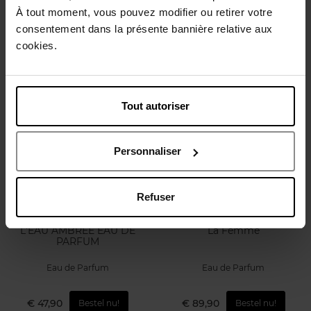
À tout moment, vous pouvez modifier ou retirer votre
Eau de Parfum
Eau de Parfum
consentement dans la présente bannière relative aux
cookies.
€ 151,50
€ 151,50
Bestel nu!
Bestel nu!
Tout autoriser
Personnaliser
Refuser
KENZO
TED LAPIDUS
L'EAU AMBREE EAU DE
La Femme
PARFUM
Eau de Parfum
Eau de Parfum
€ 47,90
€ 89,90
Bestel nu!
Bestel nu!