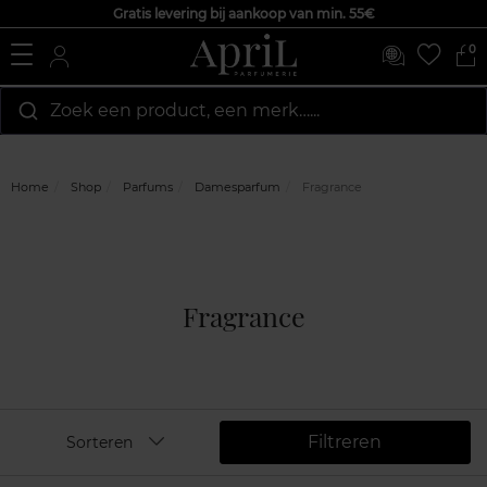
Gratis levering bij aankoop van min. 55€
0
Zoek een product, een merk…...
Home
Shop
Parfums
Damesparfum
Fragrance
Fragrance
Filtreren
Sorteren