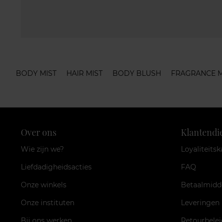
BODY MIST
HAIR MIST
BODY BLUSH
FRAGRANCE M
Over ons
Klantendi
Wie zijn we?
Loyaliteitsk
Liefdadigheidsacties
FAQ
Onze winkels
Betaalmidd
Onze instituten
Leveringen
Bij ons werken
Retourbelei