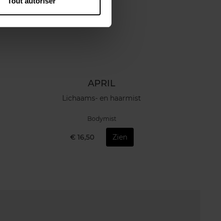
Tout autoriser
APRIL
Lichaams- en haarmist
Bodymist
€ 16,50
Zien