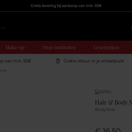
Gratis levering bij aankoop van min. 55€
Make-up
Onze instituten
Geschenken
op van min. 55€
Gratis retour in je winkelpunt
Mist
Marque
Hair & Body M
Bodymist
€ 16,50