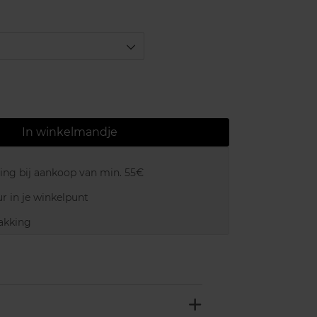
In winkelmandje
ring bij aankoop van min. 55€
r in je winkelpunt
akking