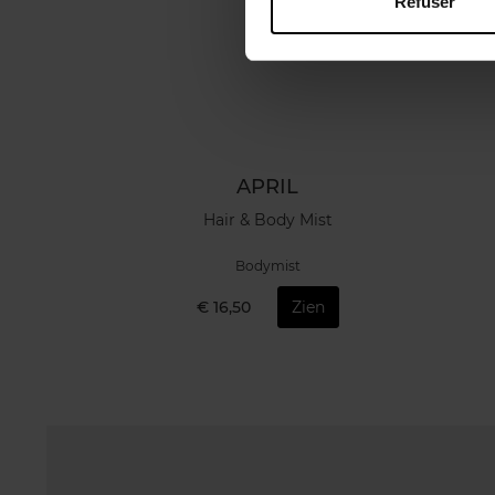
Refuser
APRIL
Hair & Body Mist
Bodymist
€ 16,50
Zien