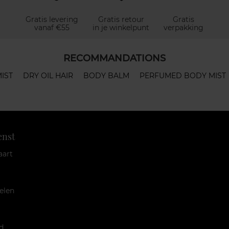
Gratis levering
Gratis retour
Gratis
vanaf €55
in je winkelpunt
verpakking
RECOMMANDATIONS
IST
DRY OIL HAIR
BODY BALM
PERFUMED BODY MIST
enst
aart
elen
d