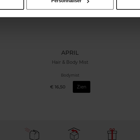
Personnaliser
APRIL
Hair & Body Mist
Bodymist
€ 16,50
Zien