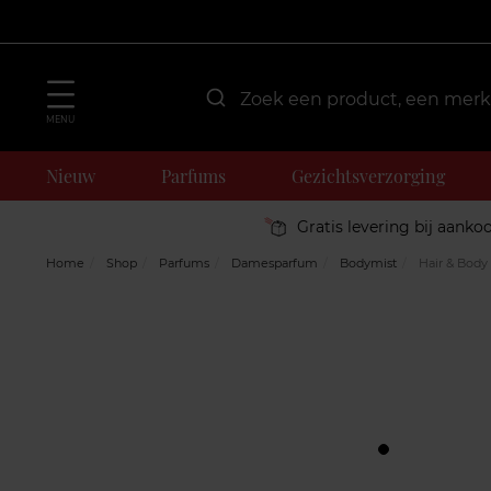
MENU
Nieuw
Parfums
Gezichtsverzorging
Gratis levering bij aanko
Home
Shop
Parfums
Damesparfum
Bodymist
Hair & Body 