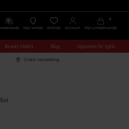
0
Nederlands
Mijn winkel
Wishlist
Account
Mijn winkelmandje
Beauty Outlet
Blog
Signature by ApriL
Gratis verpakking
Klantenreviews
ist