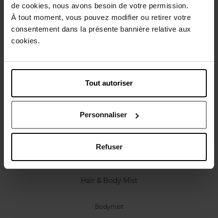
Karakteristieken
de cookies, nous avons besoin de votre permission.
À tout moment, vous pouvez modifier ou retirer votre
consentement dans la présente bannière relative aux
Review
Beleid inzake klantbeoordelingen
cookies.
Nog iets vergeten ?
Tout autoriser
Personnaliser
Refuser
APRIL
Hair & Body Mist
Bodymist