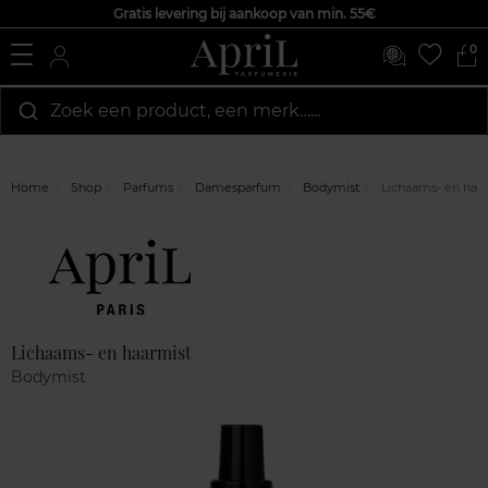
Gratis levering bij aankoop van min. 55€
0
Zoek een product, een merk…...
Home
Shop
Parfums
Damesparfum
Bodymist
Lichaams- en haa
Marque
Klantenreviews
Lichaams- en haarmist
Bodymist