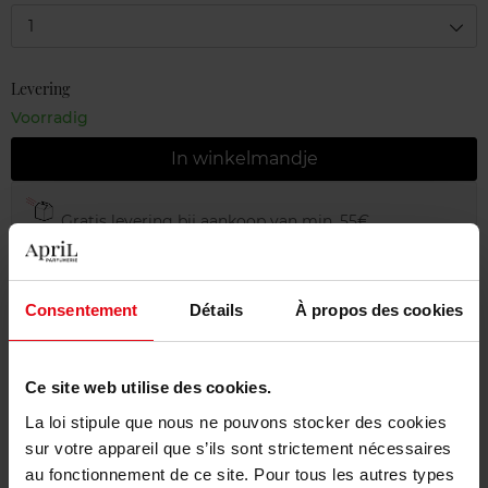
1
Levering
Voorradig
In winkelmandje
Gratis levering bij aankoop van min. 55€
Gratis retour in je winkelpunt
Gratis verpakking
Consentement
Détails
À propos des cookies
Ce site web utilise des cookies.
Beschrijving
La loi stipule que nous ne pouvons stocker des cookies
sur votre appareil que s’ils sont strictement nécessaires
au fonctionnement de ce site. Pour tous les autres types