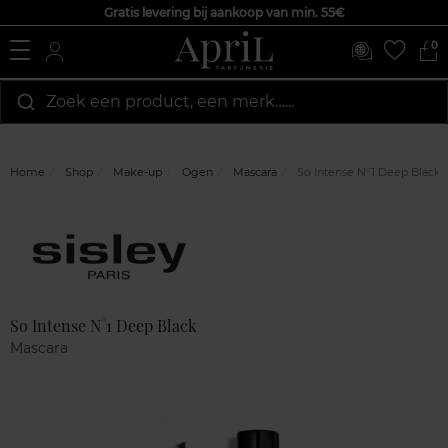
Gratis levering bij aankoop van min. 55€
0
Zoek een product, een merk…...
Home
Shop
Make-up
Ogen
Mascara
So Intense N°1 Deep Black
Marque
Klantenreviews
So Intense N°1 Deep Black
Mascara