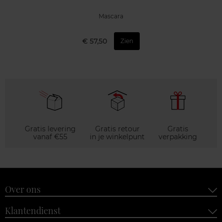
Mascara
€ 57,50
Zien
Gratis levering
Gratis retour
Gratis
vanaf €55
in je winkelpunt
verpakking
Over ons
Klantendienst