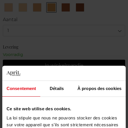
102
202
204
204.5
205
206
Ivory
Ochre
Honey
Warm
Mocha
Brown
Beige
Beige
Beige
Beige
Beige
Beige
Aantal
1
Levering
Voorradig
In winkelmandje
Gratis levering bij aankoop van min. 55€
Consentement
Détails
À propos des cookies
Gratis retour in je winkelpunt
Gratis verpakking
Ce site web utilise des cookies.
La loi stipule que nous ne pouvons stocker des cookies
sur votre appareil que s’ils sont strictement nécessaires