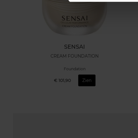
SENSAI
CREAM FOUNDATION
Foundation
€ 101,90
Zien