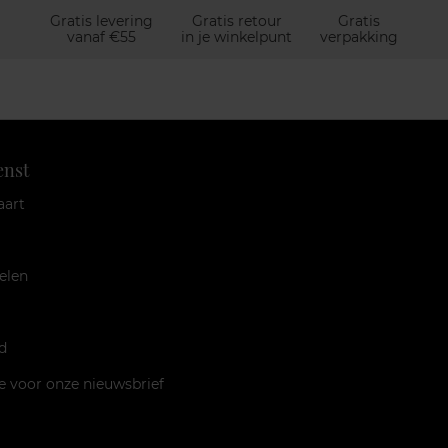
Gratis levering
Gratis retour
Gratis
vanaf €55
in je winkelpunt
verpakking
enst
aart
elen
d
je voor onze nieuwsbrief