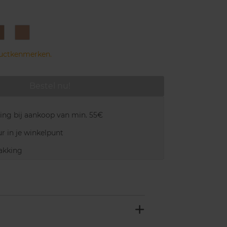
24
CF
Amber
12
Beige
Soft
ductkenmerken.
Beige
Bestel nu!
ring bij aankoop van min. 55€
r in je winkelpunt
akking