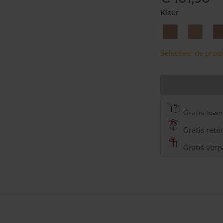
Kleur
13
22
Warm
Natural
Beige
Beige
Selecteer de pro
Gratis leve
Gratis retou
Gratis verp