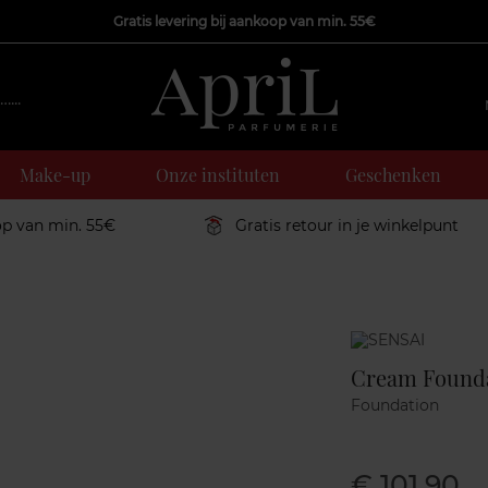
Gratis levering bij aankoop van min. 55€
Make-up
Onze instituten
Geschenken
op van min. 55€
Gratis retour in je winkelpunt
Marque
Cream Found
Foundation
€ 101,90