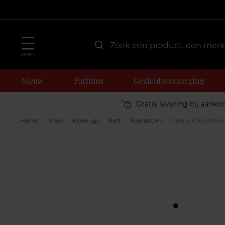
MENU
Nieuw
Parfums
Gezichtsverzorging
Gratis levering bij aanko
Home
Shop
Make-up
Teint
Foundation
Cream Foundation