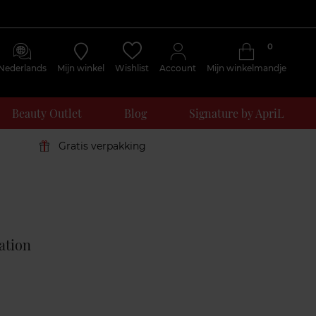
0
Nederlands
Mijn winkel
Wishlist
Account
Mijn winkelmandje
Beauty Outlet
Blog
Signature by ApriL
Gratis verpakking
Klantenreviews
ation