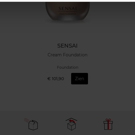
SENSAI
Cream Foundation
Foundation
€ 101,90
Zien