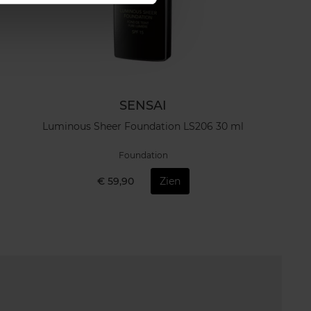
SENSAI
Luminous Sheer Foundation LS206 30 ml
Foundation
€ 59,90
Zien