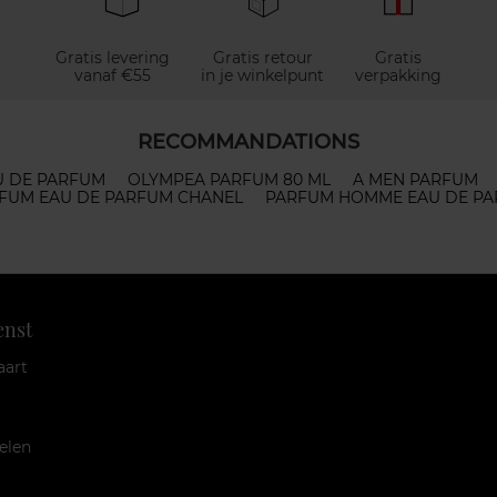
Gratis levering
Gratis retour
Gratis
vanaf €55
in je winkelpunt
verpakking
RECOMMANDATIONS
U DE PARFUM
OLYMPEA PARFUM 80 ML
A MEN PARFUM
FUM EAU DE PARFUM CHANEL
PARFUM HOMME EAU DE P
enst
aart
elen