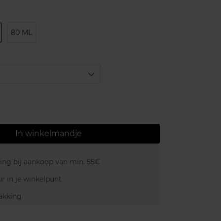
80 ML
In winkelmandje
ring bij aankoop van min. 55€
r in je winkelpunt
akking