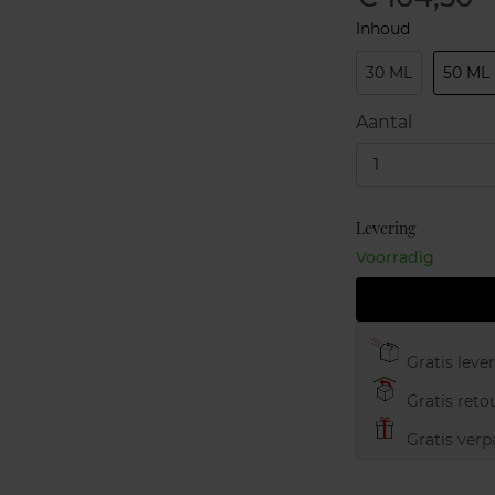
Inhoud
30 ML
50 ML
Aantal
1
Levering
Voorradig
Gratis leve
Gratis retou
Gratis verp