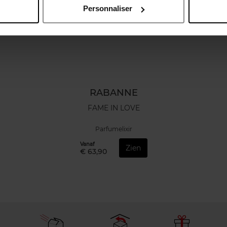
Personnaliser
RABANNE
FAME IN LOVE
Parfumelixir
Vanaf
Zien
€ 63,90