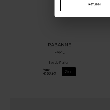
Refuser
RABANNE
FAME
Eau de Parfum
Vanaf
Zien
€ 53,90