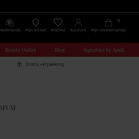
0
Nederlands
Mijn winkel
Wishlist
Account
Mijn winkelmandje
Beauty Outlet
Blog
Signature by ApriL
Gratis verpakking
Klantenreviews
RFUM