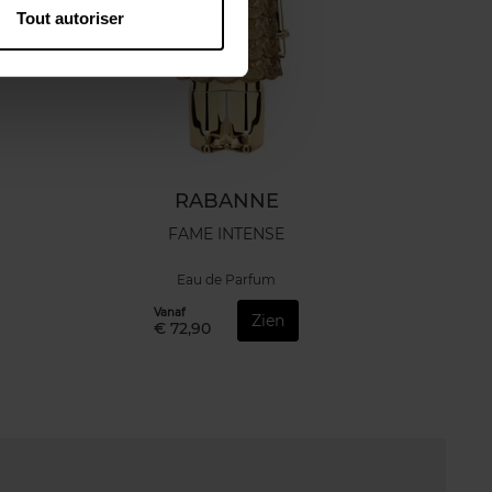
Tout autoriser
RABANNE
FAME INTENSE
Eau de Parfum
Vanaf
Zien
€ 72,90