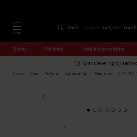
MENU
Nieuw
Parfums
Gezichtsverzorging
Gratis levering bij aanko
Home
Shop
Parfums
Damesparfum
Fragrance
OLYMPÉA 