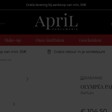
Gratis levering bij aankoop van min. 55€
Make-up
Onze instituten
Geschenken
op van min. 55€
Gratis retour in je winkelpunt
PARFUM
Marque
OLYMPÉA PA
Parfum
€ 104,50