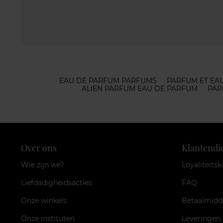
EAU DE PARFUM PARFUMS
PARFUM ET EA
ALIEN PARFUM EAU DE PARFUM
PAR
Over ons
Klantendi
Wie zijn we?
Loyaliteitsk
Liefdadigheidsacties
FAQ
Onze winkels
Betaalmidd
Onze instituten
Leveringen