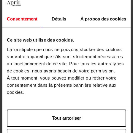
STENDHAL
STENDHAL
Consentement
Détails
À propos des cookies
RECETTE MERVEILLEUSE
RECETTE MERVEILLEUSE
Anti-Rimpel Serum
Comfort Serum
Ce site web utilise des cookies.
La loi stipule que nous ne pouvons stocker des cookies
€ 115,50
€ 115,50
Bestel nu!
Bestel nu!
sur votre appareil que s’ils sont strictement nécessaires
au fonctionnement de ce site. Pour tous les autres types
de cookies, nous avons besoin de votre permission.
À tout moment, vous pouvez modifier ou retirer votre
consentement dans la présente bannière relative aux
cookies.
STENDHAL
STENDHAL
Tout autoriser
RECETTE MERVEILLEUSE
PUR LUXE L'Oléo-Sérum
Oval Lift Remodeling Serum