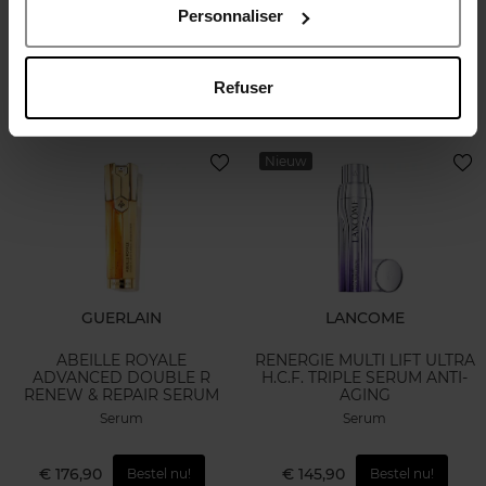
Personnaliser
Serum
Refuser
€ 115,50
€ 198,50
Bestel nu!
Bestel nu!
Nieuw
GUERLAIN
LANCOME
ABEILLE ROYALE
RENERGIE MULTI LIFT ULTRA
ADVANCED DOUBLE R
H.C.F. TRIPLE SERUM ANTI-
RENEW & REPAIR SERUM
AGING
Serum
Serum
€ 176,90
€ 145,90
Bestel nu!
Bestel nu!