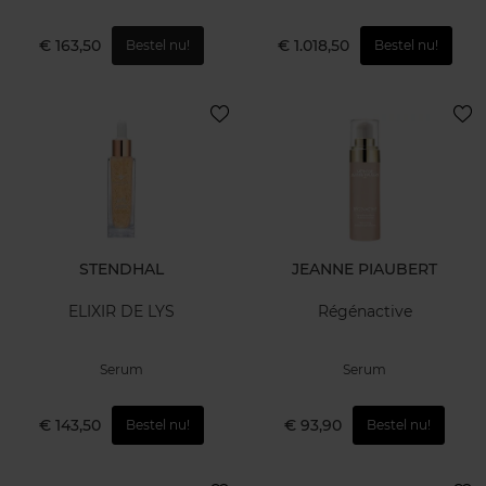
€ 163,50
€ 1.018,50
Bestel nu!
Bestel nu!
STENDHAL
JEANNE PIAUBERT
ELIXIR DE LYS
Régénactive
Serum
Serum
€ 143,50
€ 93,90
Bestel nu!
Bestel nu!