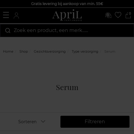
Gratis levering bij aankoop van min. 55€
0
Zoek een product, een merk…...
Home
Shop
Gezichtsverzorging
Type verzorging
Serum
Serum
Filtreren
Sorteren