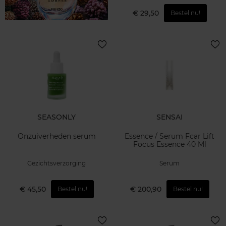
€ 29,50
Bestel nu!
SEASONLY
SENSAI
Onzuiverheden serum
Essence / Serum Fcar Lift
Focus Essence 40 Ml
Gezichtsverzorging
Serum
€ 45,50
€ 200,90
Bestel nu!
Bestel nu!