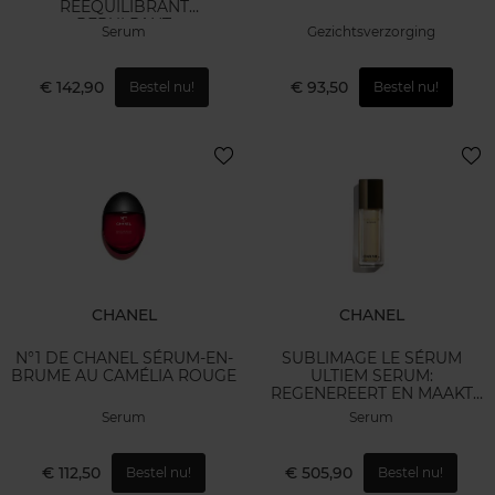
RÉÉQUILIBRANT
REPULPANT
Serum
Gezichtsverzorging
€ 142,90
€ 93,50
Bestel nu!
Bestel nu!
CHANEL
CHANEL
N°1 DE CHANEL SÉRUM-EN-
SUBLIMAGE LE SÉRUM
BRUME AU CAMÉLIA ROUGE
ULTIEM SERUM:
REGENEREERT EN MAAKT
DICHTER
Serum
Serum
€ 112,50
€ 505,90
Bestel nu!
Bestel nu!