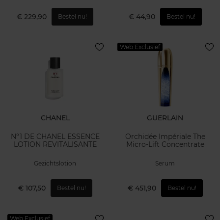
€ 229,90
€ 44,90
Bestel nu!
Bestel nu!
Web Exclusief
CHANEL
GUERLAIN
N°1 DE CHANEL ESSENCE
Orchidée Impériale The
LOTION REVITALISANTE
Micro-Lift Concentrate
Gezichtslotion
Serum
€ 107,50
€ 451,90
Bestel nu!
Bestel nu!
Web Exclusief