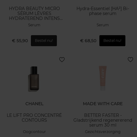
HYDRA BEAUTY MICRO
Hydra-Essentiel [HA²] Bi-
SÉRUM LÈVRES
phase serum
HYDRATEREND INTENS
VOLLER MAKEND
Serum
Serum
€ 55,90
€ 68,50
Bestel nu!
Bestel nu!
CHANEL
MADE WITH CARE
LE LIFT PRO CONCENTRÉ
BETTER FASTER -
CONTOURS
Gladstrijkend regenererend
serum 30 ml
Oogcontour
Gezichtsverzorging