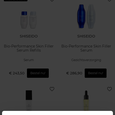
SHISEIDO
SHISEIDO
Bio-Performance Skin Filler
Bio-Performance Skin Filler
Serum Refills
Serum
Serum
Gezichtsverzorging
€ 243,50
€ 286,90
Bestel nu!
Bestel nu!