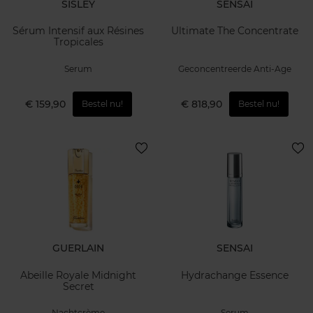
SISLEY
SENSAI
Sérum Intensif aux Résines
Ultimate The Concentrate
Tropicales
Serum
Geconcentreerde Anti-Age
€ 159,90
€ 818,90
Bestel nu!
Bestel nu!
GUERLAIN
SENSAI
Abeille Royale Midnight
Hydrachange Essence
Secret
Nachtcrème
Serum