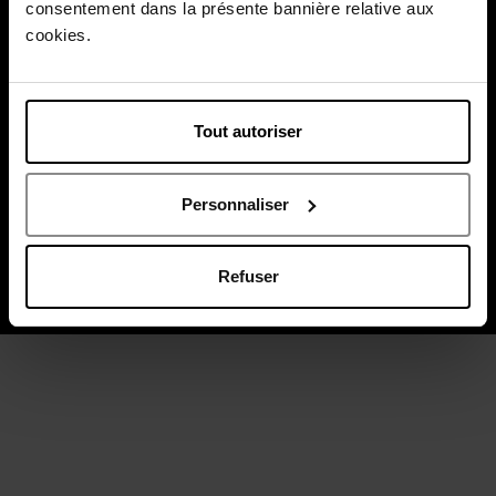
consentement dans la présente bannière relative aux
cookies.
Levering door
Tout autoriser
Juridische kennisgeving
Algemene verkoopsvoorwaarden April
Privacybeleid
Personnaliser
Cookiebeleid
Sitemap
Informatie nota van Schoonheidsinstituten
Beleid inzake klantbeoordelingen
Refuser
Alternatieve geschillenbeslechting