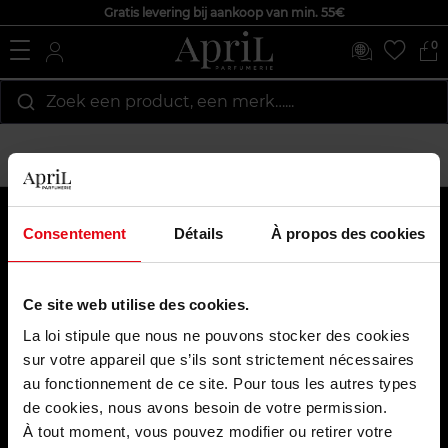
Gratis levering bij aankoop van min. 55€
0
Zoek een product, een merk…...
Over ons
Consentement
Détails
À propos des cookies
Klantendienst
Ce site web utilise des cookies.
Highlights
La loi stipule que nous ne pouvons stocker des cookies
Betaal veilig
sur votre appareil que s’ils sont strictement nécessaires
au fonctionnement de ce site. Pour tous les autres types
de cookies, nous avons besoin de votre permission.
À tout moment, vous pouvez modifier ou retirer votre