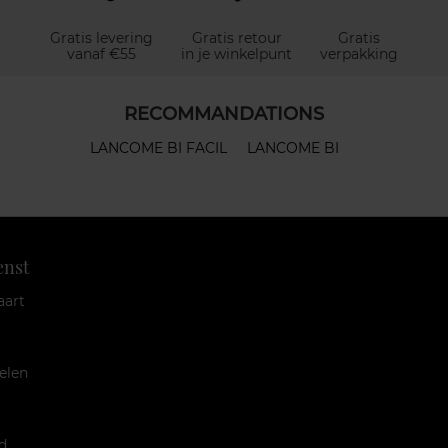
Gratis levering
Gratis retour
Gratis
vanaf €55
in je winkelpunt
verpakking
RECOMMANDATIONS
LANCOME BI FACIL
LANCOME BI
enst
aart
elen
d