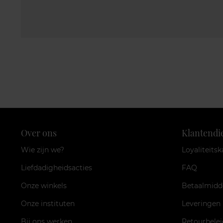
Over ons
Klantendi
Wie zijn we?
Loyaliteitsk
Liefdadigheidsacties
FAQ
Onze winkels
Betaalmidd
Onze instituten
Leveringen
Bij ons werken
Retourbelei