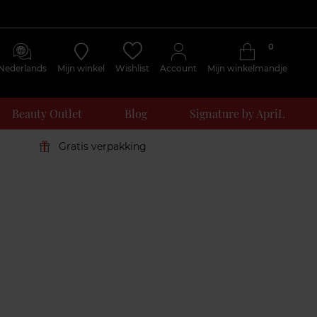
0
Nederlands
Mijn winkel
Wishlist
Account
Mijn winkelmandje
Beauty Outlet
Blog
Signature by ApriL
Gratis verpakking
Klantenreviews