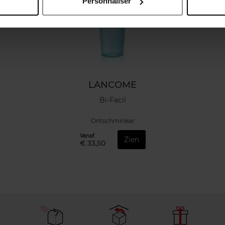
Personnaliser
LANCOME
Bi-Facil
Ontschminker
Vanaf
Zien
€ 33,50