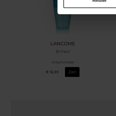
Refuser
LANCOME
Bi-Facil
Ontschminker
€ 16,90
Zien