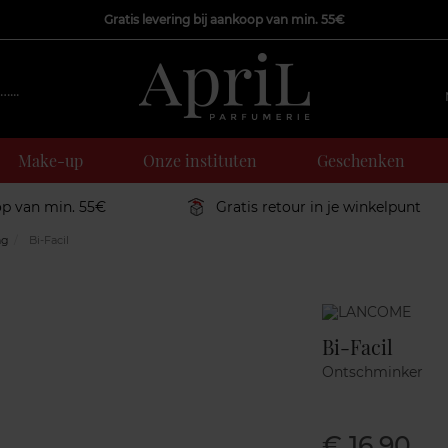
Gratis levering bij aankoop van min. 55€
Make-up
Onze instituten
Geschenken
op van min. 55€
Gratis retour in je winkelpunt
ng
Bi-Facil
Marque
Bi-Facil
Ontschminker
€ 16,90