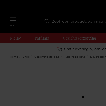
MENU
Nieuw
Parfums
Gezichtsverzorging
Gratis levering bij aanko
Home
Shop
Gezichtsverzorging
Type verzorging
Lipverzorgi