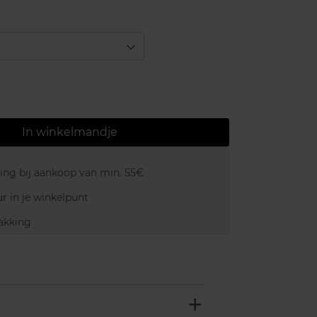
In winkelmandje
ring bij aankoop van min. 55€
r in je winkelpunt
akking