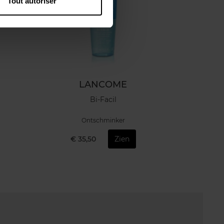
Tout autoriser
LANCOME
Bi-Facil
Ontschminker
€ 35,50
Zien