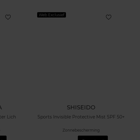
Web Exclusief
A
SHISEIDO
ter Lich
Sports Invisible Protective Mist SPF 50+
e
Zonnebescherming