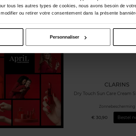
our tous les autres types de cookies, nous avons besoin de votr
odifier ou retirer votre consentement dans la présente bannière
Personnaliser
CLARINS
Dry Touch Sun Care Cream S
Zonnebescherming
€ 30,90
Bestel n