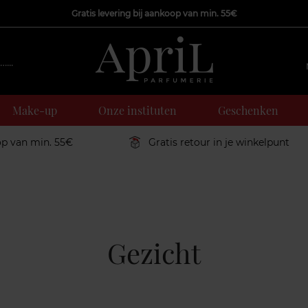
Gratis levering bij aankoop van min. 55€
Make-up
Onze instituten
Geschenken
op van min. 55€
Gratis retour in je winkelpunt
Gezicht