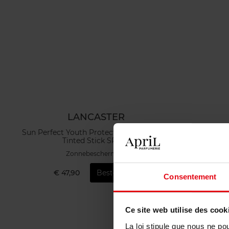
LANCASTER
Sun Perfect Youth Protection Sun Clear &
Tinted Stick SPF50
Zonnebescherming
€ 47,90
Bestel nu!
€ 
Consentement
Ce site web utilise des cook
La loi stipule que nous ne po