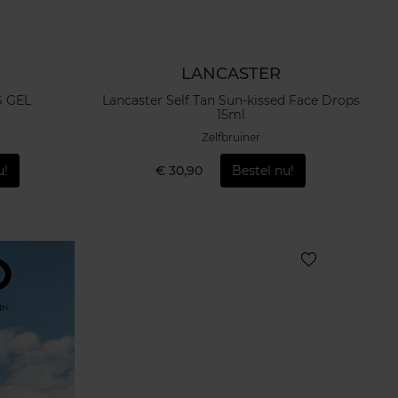
LANCASTER
 GEL
Lancaster Self Tan Sun-kissed Face Drops
15ml
Zelfbruiner
u!
€ 30,90
Bestel nu!