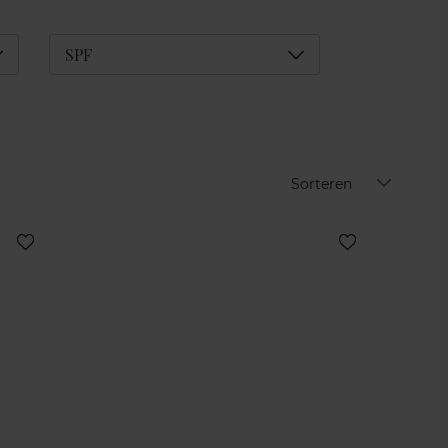
éplier
Déplier
SPF
Sorteren