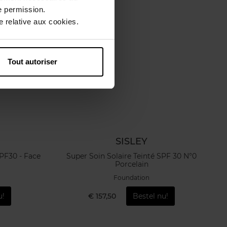
e permission.
 relative aux cookies.
Tout autoriser
SISLEY
PF30 - Face
Super Soin Solaire Teinté SPF 30 N°0
Porcelain
Foundation
u!
€ 157,50
Bestel nu!