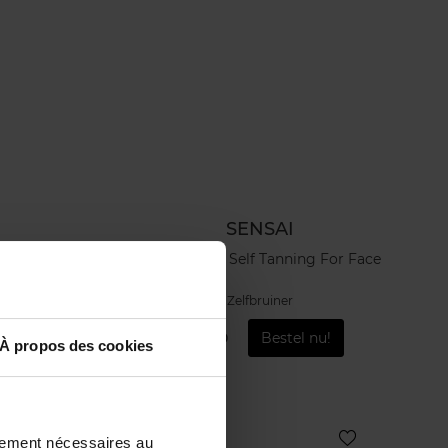
SENSAI
e SPF 30
Silky Bronze Self Tanning For Face
Zelfbruiner
u!
€ 84,50
Bestel nu!
À propos des cookies
ctement nécessaires au