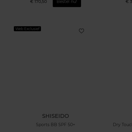
€ 170,50
Bestel nu!
€ 
Web Exclusief
SHISEIDO
Sports BB SPF 50+
Dry Touc