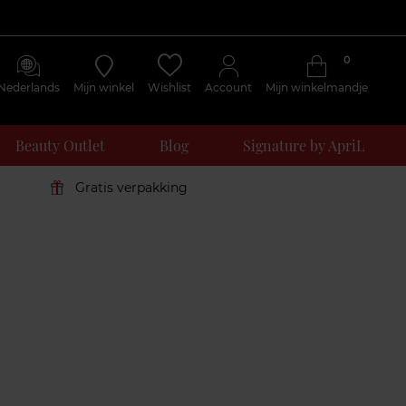
0
Nederlands
Mijn winkel
Wishlist
Account
Mijn winkelmandje
Beauty Outlet
Blog
Signature by ApriL
Gratis verpakking