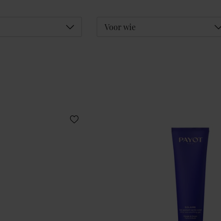
Déplier
D
Voor wie