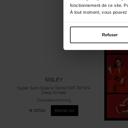
fonctionnement de ce site. P
À tout moment, vous pouvez m
Refuser
SISLEY
Super Soin Solaire Teinté SPF 30 N°4
Deep Amber
Zonnebescherming
€ 157,50
Bestel nu!