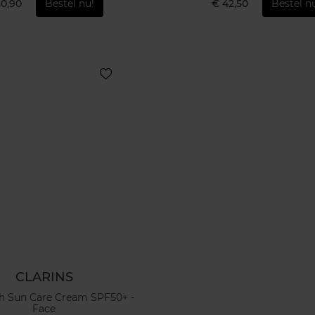
30,90
Bestel nu!
€ 42,50
Bestel n
CLARINS
h Sun Care Cream SPF50+ -
Face