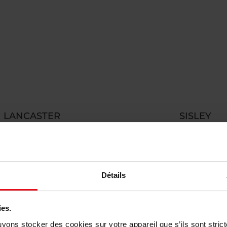
LANCASTER
SISLEY
Sun Perfect
Super Soin Solaire Visag
Zonnecrème
Zonnebescherming
53,50
Bestel nu!
€ 209,50
Bestel n
Détails
ies.
uvons stocker des cookies sur votre appareil que s’ils sont stri