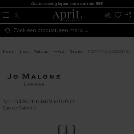
Gratis levering bij aankoop van min. 55€
0
Zoek een product, een merk…...
Home
Shop
Parfums
Mixed
Geuren
NECTARINE BLOSSOM & H
Marque
Klantenreviews
NECTARINE BLOSSOM & HONEY
Eau de Cologne