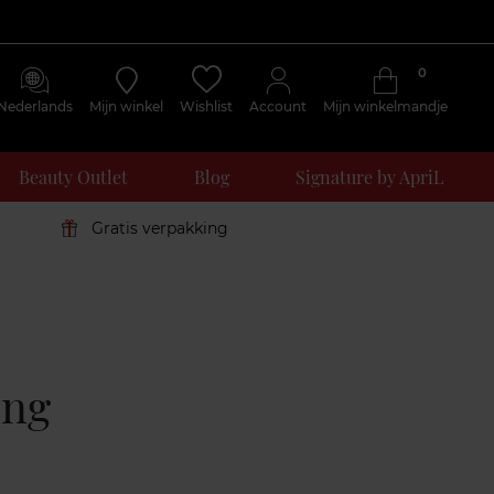
0
Nederlands
Mijn winkel
Wishlist
Account
Mijn winkelmandje
Beauty Outlet
Blog
Signature by ApriL
Gratis verpakking
ing