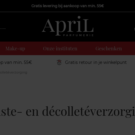
Gratis levering bij aankoop van min. 55€
Make-up
Onze instituten
Geschenken
op van min. 55€
Gratis retour in je winkelpunt
olletéverzorging
ste- en décolletéverzorg