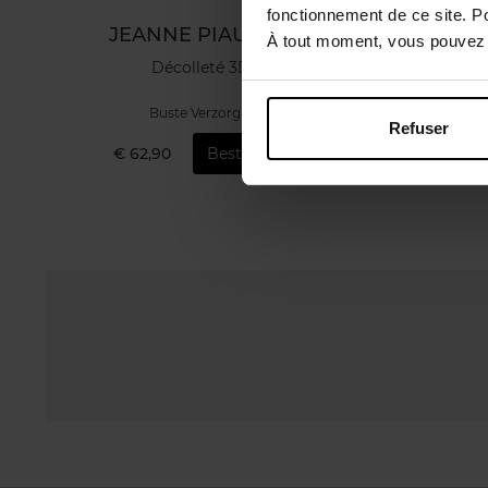
fonctionnement de ce site. P
JEANNE PIAUBERT
JE
À tout moment, vous pouvez m
Décolleté 3D+
S
Buste Verzorging
Refuser
€ 62,90
Bestel nu!
€ 