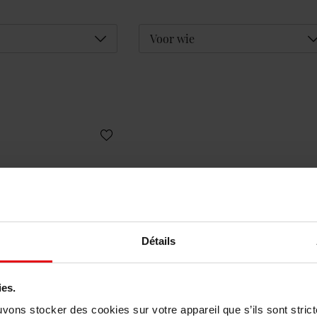
Déplier
D
Voor wie
Détails
ies.
uvons stocker des cookies sur votre appareil que s’ils sont stri