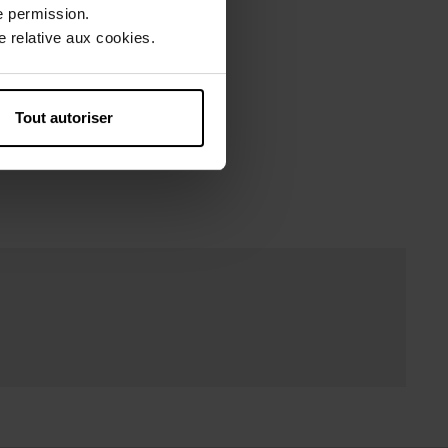
e permission.
ERT
 relative aux cookies.
um
Tout autoriser
u!