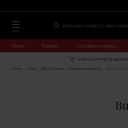
MENU
Nieuw
Parfums
Gezichtsverzorging
Gratis levering bij aanko
Home
Shop
Bad & lichaam
Lichaamsverzorging
Buste- en déc
Bu