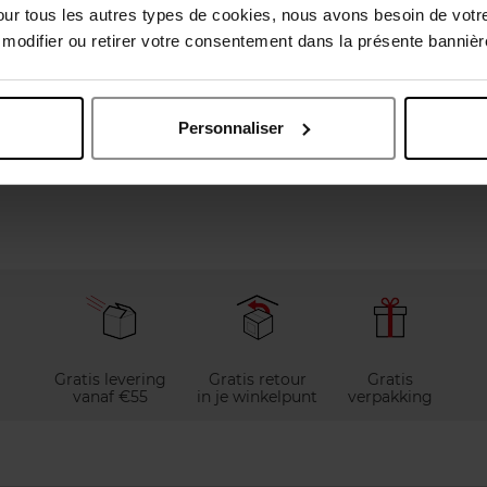
our tous les autres types de cookies, nous avons besoin de votr
ANNE PIAUBERT
JEANNE PIAUB
odifier ou retirer votre consentement dans la présente bannière
eins Fermes Mousse
Seins Fermes Sér
Lichaamsverzorging
Serum
Personnaliser
65,90
Bestel nu!
€ 111,50
Bestel n
Gratis levering
Gratis retour
Gratis
vanaf €55
in je winkelpunt
verpakking