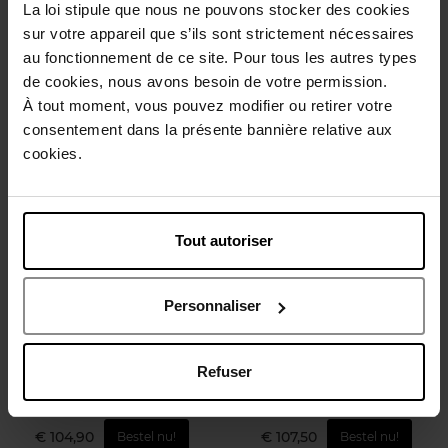
La loi stipule que nous ne pouvons stocker des cookies
sur votre appareil que s’ils sont strictement nécessaires
Eau de Parfum
Eau de Parfum
au fonctionnement de ce site. Pour tous les autres types
de cookies, nous avons besoin de votre permission.
€ 130,50
€ 86,50
Bestel nu!
Bestel nu!
À tout moment, vous pouvez modifier ou retirer votre
consentement dans la présente bannière relative aux
cookies.
Tout autoriser
JEAN PAUL GAULTIER
NARCISO RODRIGUEZ
Personnaliser
SCANDAL POUR HOMME
For Him Musc Santal Eau de
ELIXIR
Parfum Intense
Refuser
Parfum
Eau de Parfum
€ 104,90
€ 107,50
Bestel nu!
Bestel nu!