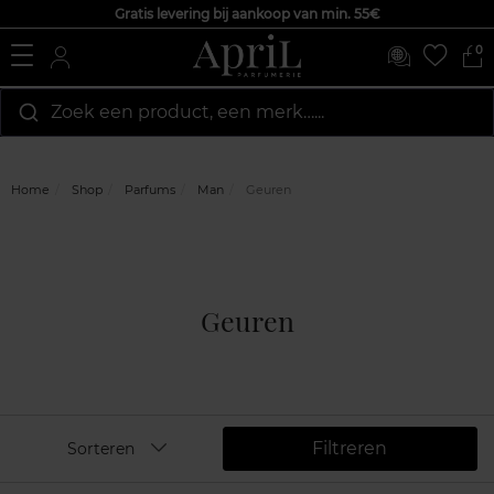
Gratis levering bij aankoop van min. 55€
0
Zoek een product, een merk…...
Home
Shop
Parfums
Man
Geuren
Geuren
Filtreren
Sorteren